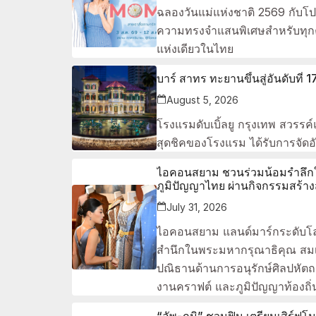
ฉลองวันแม่แห่งชาติ 2569 กับโ
ความทรงจำแสนพิเศษสำหรับทุกครอ
แห่งเดียวในไทย
บาร์ สาทร ทะยานขึ้นสู่อันดับที
August 5, 2026
โรงแรมดับเบิ้ลยู กรุงเทพ สวรร
สุดชิคของโรงแรม ได้รับการจัดอั
ไอคอนสยาม ชวนร่วมน้อมรำลึกใ
ภูมิปัญญาไทย ผ่านกิจกรรมสร้า
July 31, 2026
ไอคอนสยาม แลนด์มาร์กระดับโลก
สำนึกในพระมหากรุณาธิคุณ สมเด
ปณิธานด้านการอนุรักษ์ศิลปหัตถ
งานคราฟต์ และภูมิปัญญาท้องถิ
“อัพ-ภูมิ” ชวนฟิน เตรียมเสิร์