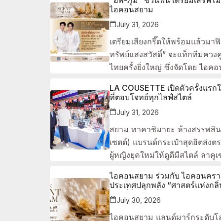
ไอคอนสยาม
July 31, 2026
เตรียมเสียงกรี๊ดให้พร้อมแล้วมาฟ
ทรัพย์แสงสวัสดิ์” จะแท็กทีมค
ไทยครั้งยิ่งใหญ่ ซึ่งจัดโดย ไอ
LA COUSETTE เปิดตัวครั้งแรก
ที่ตอบโจทย์ทุกไลฟ์สไตล์
July 31, 2026
สยาม ทาคาชิมายะ ห้างสรรพสิน
เซตต์) แบรนด์กระเป๋าสุดฮิตส่ง
ผู้หญิงยุคใหม่ให้ดูดีมีสไตล์ ล
ไอคอนสยาม ร่วมกับ ไอคอนคราฟ
ประเทศปลุกพลัง “ศาสตร์แห่งกล
ไทยที่ยิ่งใหญ่ที่สุดแห่งปี5-9 
July 30, 2026
ไอคอนสยาม แลนด์มาร์กระดับโลกร