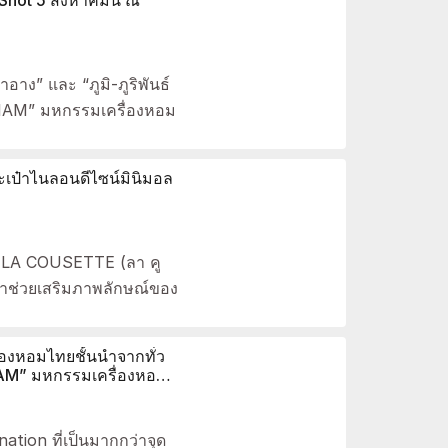
อาง” และ “ภูมิ-ภูริพันธ์
 SIAM” มหกรรมเครื่องหอม
ป๋าไนลอนดีไซน์มินิมอล
ว LA COUSETTE (ลา คู
ะมาช่วยเสริมภาพลักษณ์ของ
องหอมไทยชั้นนำจากทั่ว
IAM” มหกรรมเครื่องหอม
tion ที่เป็นมากกว่าจุด