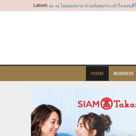
Skip
LA COUSETTE เปิดตัวครั้งแรกในประเทศไทยท
Latest:
ยะ ณ ไอคอนสยาม ชวนค้นพบกระเป๋าไนลอนดีไซ
to
โจทย์ทุกไลฟ์สไตล์
content
สยาม ทาคาชิมายะ ชวนบอกรักแม่ผ่านแคมเปญ 
ช็อปคุ้ม รับของขวัญ พร้อมกิจกรรมสุดอบอุ่นวันแ
บาร์ สาทร ทะยานขึ้นสู่อันดับที่ 17 ในรายชื่อ A
2026 คว้ารางวัล Nikka Highest Climber Awa
ไอคอนสยาม ชวนร่วมน้อมรำลึกในพระมหากรุณา
ประสบการณ์เรียนรู้ความงดงามของผ้าไทย ศิล
ไทย ผ่านกิจกรรมสร้างสรรค์ตลอดเดือนสิงหาค
“อัพ-ภูมิ” ชวนฟิน เตรียมเสิร์ฟโมเมนต์พิเศษ
OF SIAM” ให้แฟนๆ ลุ้น Group Shot 5 สิงหา
HOME
BUSINESS