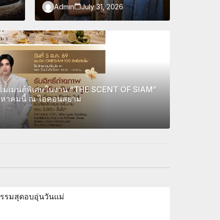
Admin
July 31, 2026
ของผ้าไทย ศิลปะ และภูมิปัญญา
ไทย ผ่านกิจกรรมสร้างสรรค์ตลอด
เดือนสิงหาคม
ิร์ฟโมเมนต์พิเศษในงาน “THE SCENT OF SIAM”
สิงหาคมนี้ ณ ไอคอนสยาม
รมสุดอบอุ่นวันแม่