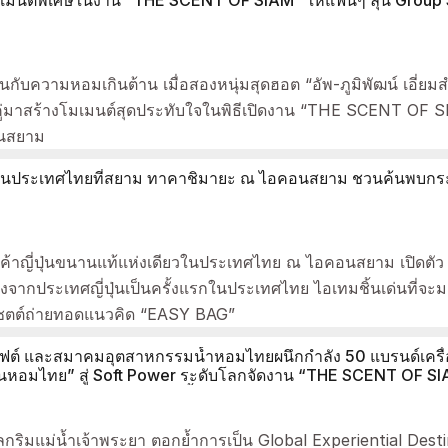
ินกับความหอมเกินต้าน เมื่อสองหนุ่มสุดฮอต “อัพ-ภูมิพัฒน์ เอี่ยมสำ
วงคู่มาสร้างโมเมนต์สุดประทับใจในพิธีเปิดงาน “THE SCENT OF
คอนสยาม
ในประเทศไทยที่สยาม ทาคาชิมายะ ณ ไอคอนสยาม ชวนค้นพบกระเ
ค้าญี่ปุ่นขนานแท้แห่งเดียวในประเทศไทย ณ ไอคอนสยาม เปิดตั
ตรงจากประเทศญี่ปุ่นเป็นครั้งแรกในประเทศไทย ไอเทมชิ้นเด่นที่จ
าคูเซตต์ถ่ายทอดแนวคิด “EASY BAG”
ต์ และสมาคมอุตสาหกรรมน้ำหอมไทยผนึกกำลัง 50 แบรนด์เครื่
ิ่นหอมไทย” สู่ Soft Power ระดับโลกจัดงาน “THE SCENT OF S
สิงหาคม 2569 ณ วัฒนา ฮอลล์ ชั้น 3 ไอคอนสยาม
ิมแม่น้ำเจ้าพระยา ตอกย้ำการเป็น Global Experiential Destina