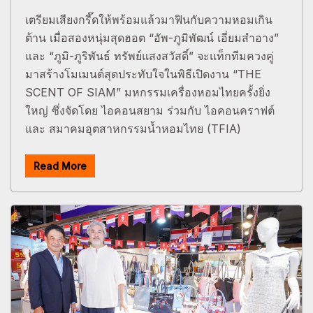
เตรียมเสียงกรี๊ดให้พร้อมแล้วมาฟินกับความหอมเกิน
ต้าน เมื่อสองหนุ่มสุดฮอต “อัพ-ภูมิพัฒน์ เอี่ยมสำอาง”
และ “ภูมิ-ภูริพันธ์ ทรัพย์แสงสวัสดิ์” จะแท็กทีมควงคู่
มาสร้างโมเมนต์สุดประทับใจในพิธีเปิดงาน “THE
SCENT OF SIAM” มหกรรมเครื่องหอมไทยครั้งยิ่ง
ใหญ่ ซึ่งจัดโดย ไอคอนสยาม ร่วมกับ ไอคอนคราฟต์
และ สมาคมอุตสาหกรรมน้ำหอมไทย (TFIA)
Read More