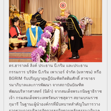
ดร.ฮาราลด์ ลิงค์ ประธาน บี.กริม และประธาน
กรรมการ บริษัท บี.กริม เพาเวอร์ จำกัด (มหาชน) หรือ
BGRIM รับปริญญาดุษฎีบัณฑิตกิตติมศักดิ์ สาขาธร
รมาภิบาลและการพัฒนา จากสถาบันบัณฑิต
พัฒนบริหารศาสตร์ (นิด้า) จากสมเด็จพระกนิษฐาธิราช
เจ้า กรมสมเด็จพระเทพรัตนราชสุดาฯ สยามบรมราช
กุมารี ในฐานะผู้นำองค์กรที่มีบทบาทสำคัญในการวาง
รากฐานการบริหารจัดการธุรกิจตามหลักธรรมาภิบาล