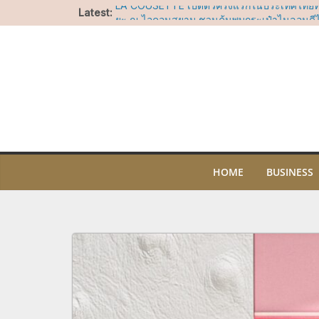
Skip
Latest:
LA COUSETTE เปิดตัวครั้งแรกในประเทศไทยท
to
ยะ ณ ไอคอนสยาม ชวนค้นพบกระเป๋าไนลอนดีไซ
โจทย์ทุกไลฟ์สไตล์
content
สยาม ทาคาชิมายะ ชวนบอกรักแม่ผ่านแคมเปญ 
ช็อปคุ้ม รับของขวัญ พร้อมกิจกรรมสุดอบอุ่นวันแ
บาร์ สาทร ทะยานขึ้นสู่อันดับที่ 17 ในรายชื่อ A
2026 คว้ารางวัล Nikka Highest Climber Awa
ไอคอนสยาม ชวนร่วมน้อมรำลึกในพระมหากรุณา
ประสบการณ์เรียนรู้ความงดงามของผ้าไทย ศิล
ไทย ผ่านกิจกรรมสร้างสรรค์ตลอดเดือนสิงหาค
“อัพ-ภูมิ” ชวนฟิน เตรียมเสิร์ฟโมเมนต์พิเศษ
OF SIAM” ให้แฟนๆ ลุ้น Group Shot 5 สิงหา
HOME
BUSINESS