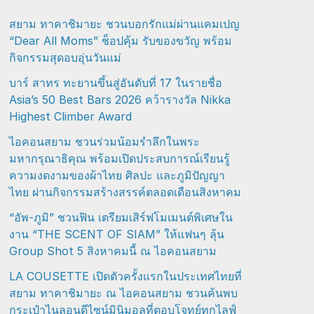
สยาม ทาคาชิมายะ ชวนบอกรักแม่ผ่านแคมเปญ
“Dear All Moms” ช็อปคุ้ม รับของขวัญ พร้อม
กิจกรรมสุดอบอุ่นวันแม่
บาร์ สาทร ทะยานขึ้นสู่อันดับที่ 17 ในรายชื่อ
Asia’s 50 Best Bars 2026 คว้ารางวัล Nikka
Highest Climber Award
ไอคอนสยาม ชวนร่วมน้อมรำลึกในพระ
มหากรุณาธิคุณ พร้อมเปิดประสบการณ์เรียนรู้
ความงดงามของผ้าไทย ศิลปะ และภูมิปัญญา
ไทย ผ่านกิจกรรมสร้างสรรค์ตลอดเดือนสิงหาคม
“อัพ-ภูมิ” ชวนฟิน เตรียมเสิร์ฟโมเมนต์พิเศษใน
งาน “THE SCENT OF SIAM” ให้แฟนๆ ลุ้น
Group Shot 5 สิงหาคมนี้ ณ ไอคอนสยาม
LA COUSETTE เปิดตัวครั้งแรกในประเทศไทยที่
สยาม ทาคาชิมายะ ณ ไอคอนสยาม ชวนค้นพบ
กระเป๋าไนลอนดีไซน์มินิมอลที่ตอบโจทย์ทุกไลฟ์