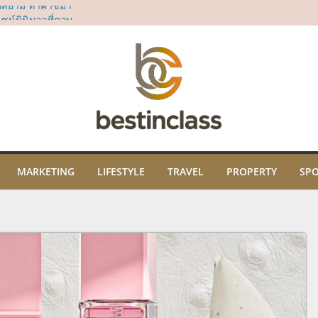
ี่สยาม ทาคาชิมา
น์มินิมอลที่ตอบ
“Dear All Moms”
ม่
sia’s 50 Best Bars
rd
ธิคุณ พร้อมเปิด
ปะ และภูมิปัญญา
ม
ในงาน “THE SCENT
คมนี้ ณ ไอคอนสยาม
MARKETING
LIFESTYLE
TRAVEL
PROPERTY
SP