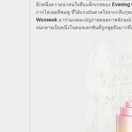
อีกหนึ่งความน่าสนใจคือแพ็กเกจของ
Evening
การไล่เฉดสีชมพู ที่ได้แรงบันดาลใจจากกลีบกุห
Wooseok
มาร่วมแคมเปญถ่ายทอดภาพลักษณ์ ซึ
จนกลายเป็นหนึ่งในคอลเลกชันที่ถูกพูดถึงมากที