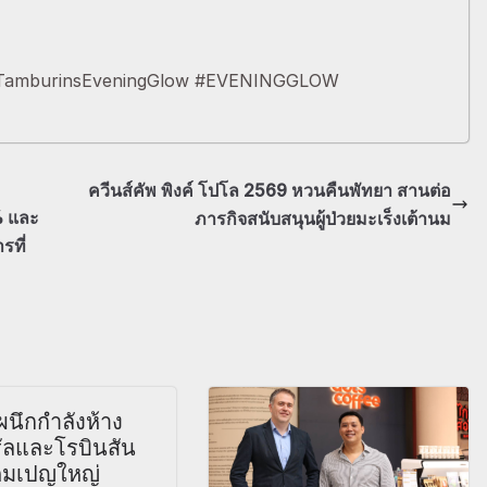
mburinsEveningGlow #EVENINGGLOW
ควีนส์คัพ พิงค์ โปโล 2569 หวนคืนพัทยา สานต่อ
% และ
ภารกิจสนับสนุนผู้ป่วยมะเร็งเต้านม
รที่
 ผนึกกำลังห้าง
รัลและโรบินสัน
คมเปญใหญ่