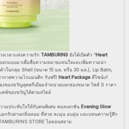
บช่วงเวลาแห่งความรัก
TAMBURINS
ยังได้เปิดตัว “
Heart
่ออกแบบมาเพื่อสื่อความหมายแทนใจและเพิ่มความน่า
นค้าในกลุ่ม Shell (ขนาด 15 มล. หรือ 30 มล.), Lip Balm,
ยากาศความโรแมนติก รับฟรี!
Heart Package
ดีไซน์เก๋
ีกล่องของขวัญสุดพรีเมียมจำหน่ายแยกสองขนาด ไซส์ S ราคา
มตช์ของขวัญได้ตามสไตล์
ความประทับใจให้กับคนพิเศษ คอลเลกชัน
Evening Glow
ีบอกรักผ่านกลิ่นหอม ที่สวย ละมุน อบอุ่น และแทนความรู้สึก
ด้ที่ TAMBURINS STORE ไอคอนสยาม