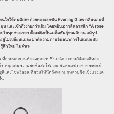
ให้คนพิเศษ ด้วยคอลเลกชัน Evening Glow กลิ่นหอมที่
ะมุน และเข้าถึงง่ายกว่าเดิม โดยหยิบเอาวลีคลาสสิก “A rose
ในทุกช่วงเวลา ตั้งแต่ยังเป็นเมล็ดพันธุ์จนผลิบาน แม้รูป
คงอยู่ไม่เปลี่ยนแปลง มาตีความตามจินตนาการในแบบฉบับ
้สึกใหม่ ไม่จำเจ
่น ที่ถ่ายทอดเสน่ห์ของกุหลาบซึ่งเปล่งประกายใต้แสงสีทอง
์รี่ ที่ถูกเติมความสดชื่นสดใสด้วยกลิ่นหอมซาบซ่าของดิลล์
ูลีและไซพริออล ที่ชวนให้นึกถึงหนามกุหลาบซึ่งแข็งแรงแต่
ึ้น