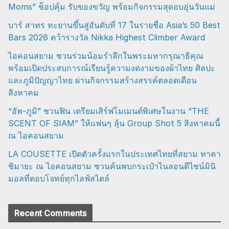
Moms” ช็อปคุ้ม รับของขวัญ พร้อมกิจกรรมสุดอบอุ่นวันแม่
บาร์ สาทร ทะยานขึ้นสู่อันดับที่ 17 ในรายชื่อ Asia’s 50 Best
Bars 2026 คว้ารางวัล Nikka Highest Climber Award
ไอคอนสยาม ชวนร่วมน้อมรำลึกในพระมหากรุณาธิคุณ
พร้อมเปิดประสบการณ์เรียนรู้ความงดงามของผ้าไทย ศิลปะ
และภูมิปัญญาไทย ผ่านกิจกรรมสร้างสรรค์ตลอดเดือน
สิงหาคม
“อัพ-ภูมิ” ชวนฟิน เตรียมเสิร์ฟโมเมนต์พิเศษในงาน “THE
SCENT OF SIAM” ให้แฟนๆ ลุ้น Group Shot 5 สิงหาคมนี้
ณ ไอคอนสยาม
LA COUSETTE เปิดตัวครั้งแรกในประเทศไทยที่สยาม ทาคา
ชิมายะ ณ ไอคอนสยาม ชวนค้นพบกระเป๋าไนลอนดีไซน์มินิ
มอลที่ตอบโจทย์ทุกไลฟ์สไตล์
Recent Comments