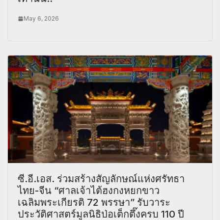
May 6, 2026
ซี.อี.เอส. ร่วมสร้างสัญลักษณ์แห่งศรัทธา
ไทย-จีน “ศาลเจ้าไต้ฮงกงหยกขาว
เฉลิมพระเกียรติ 72 พรรษา” รับวาระ
ประวัติศาสตร์มูลนิธิป่อเต็กตึ๊งครบ 110 ปี