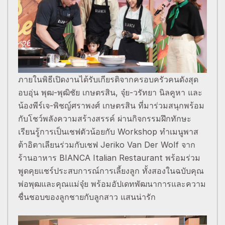
ภายในพิธีเปิดงานได้รับเกียรติจากครอบครัวคนดังสุด
อบอุ่น พุฒ-พุฒิชัย เกษตรสิน, จุ๋ย-วรัทยา นิลคูหา และ
น้องพีร์เจ-พิชญ์ศราพงศ์ เกษตรสิน ที่มาร่วมสนุกพร้อม
กับโชว์พลังความสร้างสรรค์ ผ่านกิจกรรมฝึกทักษะ
เรียนรู้การเป็นเชฟตัวน้อยกับ Workshop ทำเมนูพาส
ต้าอิตาเลียนร่วมกับเชฟ Jeriko Van Der Wolf จาก
ร้านอาหาร BIANCA Italian Restaurant พร้อมร่วม
พูดคุยแชร์ประสบการณ์การเลี้ยงลูก ทั้งสองในฉบับคุณ
พ่อพุฒและคุณแม่จุ๋ย พร้อมอัปเดทพัฒนาการและความ
ชื่นชอบของลูกชายกับลูกสาว แสนน่ารัก