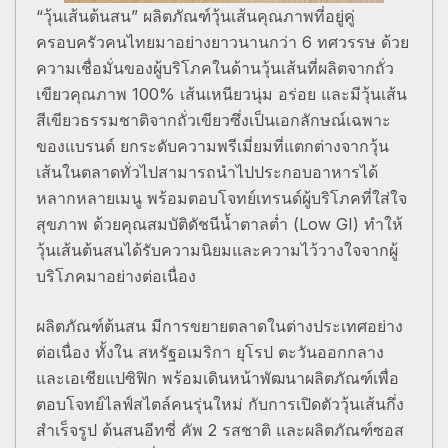
“วุ้นเส้นต้นสน” ผลิตภัณฑ์วุ้นเส้นคุณภาพที่อยู่คู่
ครอบครัวคนไทยมาอย่างยาวนานกว่า 6 ทศวรรษ ด้วย
ความเชื่อมั่นของผู้บริโภคในด้านวุ้นเส้นที่ผลิตจากถั่ว
เขียวคุณภาพ 100% เส้นเหนียวนุ่ม อร่อย และมีวุ้นเส้น
สีเขียวธรรมชาติจากถั่วเขียวซึ่งเป็นเอกลักษณ์เฉพาะ
ของแบรนด์ ยกระดับความพรีเมี่ยมที่แตกต่างจากวุ้น
เส้นในตลาดทั่วไปสามารถนำไปประกอบอาหารได้
หลากหลายเมนู พร้อมตอบโจทย์เทรนด์ผู้บริโภคที่ใส่ใจ
สุขภาพ ด้วยคุณสมบัติดัชนีน้ำตาลต่ำ (Low GI) ทำให้
วุ้นเส้นต้นสนได้รับความนิยมและความไว้วางใจจากผู้
บริโภคมาอย่างต่อเนื่อง
ผลิตภัณฑ์ต้นสน มีการขยายตลาดในต่างประเทศอย่าง
ต่อเนื่อง ทั้งใน สหรัฐอเมริกา ยุโรป ตะวันออกกลาง
และเอเชียแปซิฟิก พร้อมเดินหน้าพัฒนาผลิตภัณฑ์เพื่อ
ตอบโจทย์ไลฟ์สไตล์คนรุ่นใหม่ กับการเปิดตัววุ้นเส้นกึ่ง
สำเร็จรูป ต้นสนอีทซี่ คัพ 2 รสชาติ และผลิตภัณฑ์ซอส