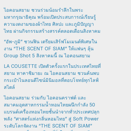
ไอคอนสยาม ชวนร่วมน้อมรำลึกในพระ
มหากรุณาธิคุณ พร้อมเปิดประสบการณ์เรียนรู้
ความงดงามของผ้าไทย ศิลปะ และภูมิปัญญา
ไทย ผ่านกิจกรรมสร้างสรรค์ตลอดเดือนสิงหาคม
“อัพ-ภูมิ” ชวนฟิน เตรียมเสิร์ฟโมเมนต์พิเศษใน
งาน “THE SCENT OF SIAM” ให้แฟนๆ ลุ้น
Group Shot 5 สิงหาคมนี้ ณ ไอคอนสยาม
LA COUSETTE เปิดตัวครั้งแรกในประเทศไทยที่
สยาม ทาคาชิมายะ ณ ไอคอนสยาม ชวนค้นพบ
กระเป๋าไนลอนดีไซน์มินิมอลที่ตอบโจทย์ทุกไลฟ์
สไตล์
ไอคอนสยาม ร่วมกับ ไอคอนคราฟต์ และ
สมาคมอุตสาหกรรมน้ำหอมไทยผนึกกำลัง 50
แบรนด์เครื่องหอมไทยชั้นนำจากทั่วประเทศปลุก
พลัง “ศาสตร์แห่งกลิ่นหอมไทย” สู่ Soft Power
ระดับโลกจัดงาน “THE SCENT OF SIAM”