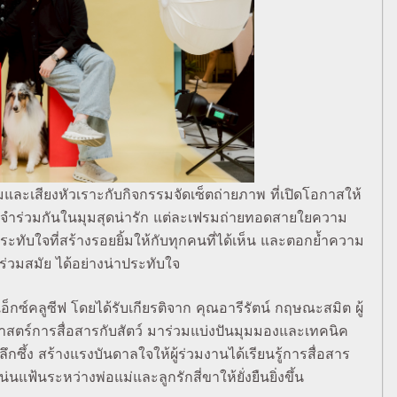
ละเสียงหัวเราะกับกิจกรรมจัดเซ็ตถ่ายภาพ ที่เปิดโอกาสให้
รงจำร่วมกันในมุมสุดน่ารัก แต่ละเฟรมถ่ายทอดสายใยความ
ะทับใจที่สร้างรอยยิ้มให้กับทุกคนที่ได้เห็น และตอกย้ำความ
่วมสมัย ได้อย่างน่าประทับใจ
็กซ์คลูซีฟ โดยได้รับเกียรติจาก คุณอารีรัตน์ กฤษณะสมิต ผู้
สตร์การสื่อสารกับสัตว์ มาร่วมแบ่งปันมุมมองและเทคนิค
กซึ้ง สร้างแรงบันดาลใจให้ผู้ร่วมงานได้เรียนรู้การสื่อสาร
นแฟ้นระหว่างพ่อแม่และลูกรักสี่ขาให้ยั่งยืนยิ่งขึ้น