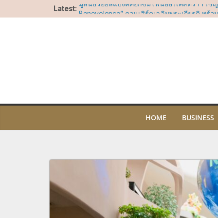
Skip
Latest:
มูลนิธิรอยัลแบงค์คอกซิมโฟนีออร์เคสตร้าฯ เชิ
to
Benevolence” คอนเสิร์ตเฉลิมพระเกียรติ พร้
กระดับมาสเตอร์พีซจากคีตกวีเอกของโลก
content
ไอคอนสยาม ชวนร่วมน้อมรำลึกในพระมหากรุณา
ประสบการณ์เรียนรู้ความงดงามของผ้าไทย ศิล
ไทย ผ่านกิจกรรมสร้างสรรค์ตลอดเดือนสิงหาค
“อัพ-ภูมิ” ชวนฟิน เตรียมเสิร์ฟโมเมนต์พิเศษ
OF SIAM” ให้แฟนๆ ลุ้น Group Shot 5 สิงหา
LA COUSETTE เปิดตัวครั้งแรกในประเทศไทยท
ยะ ณ ไอคอนสยาม ชวนค้นพบกระเป๋าไนลอนดีไซ
โจทย์ทุกไลฟ์สไตล์
ไอคอนสยาม ร่วมกับ ไอคอนคราฟต์ และสมาค
HOME
BUSINESS
น้ำหอมไทยผนึกกำลัง 50 แบรนด์เครื่องหอมไทยช
ประเทศปลุกพลัง “ศาสตร์แห่งกลิ่นหอมไทย” สู่ 
โลกจัดงาน “THE SCENT OF SIAM” มหกรรมเครื่
ใหญ่ที่สุดแห่งปี5-9 สิงหาคม 2569 ณ วัฒนา ฮอ
สยาม