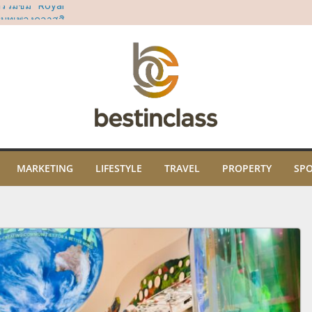
ญร่วมชม “Royal
อมบทเพลงคลาสสิ
ธิคุณ พร้อมเปิด
ปะ และภูมิปัญญา
ม
ในงาน “THE SCENT
คมนี้ ณ ไอคอนสยาม
ี่สยาม ทาคาชิมา
น์มินิมอลที่ตอบ
มอุตสาหกรรม
MARKETING
LIFESTYLE
TRAVEL
PROPERTY
SP
ั้นนำจากทั่ว
Soft Power ระดับ
องหอมไทยที่ยิ่ง
ลล์ ชั้น 3 ไอคอน