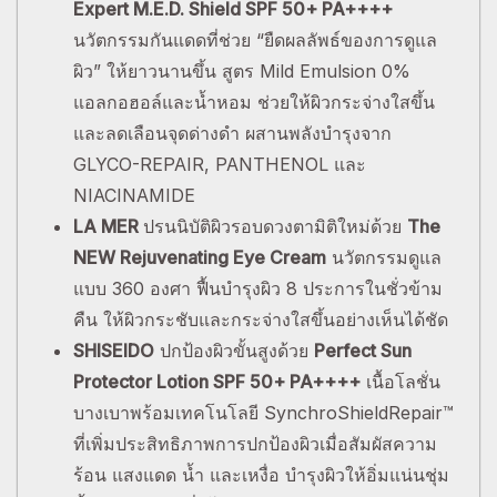
Expert M.E.D. Shield SPF 50+ PA++++
นวัตกรรมกันแดดที่ช่วย “ยืดผลลัพธ์ของการดูแล
ผิว” ให้ยาวนานขึ้น สูตร Mild Emulsion 0%
แอลกอฮอล์และน้ำหอม ช่วยให้ผิวกระจ่างใสขึ้น
และลดเลือนจุดด่างดำ ผสานพลังบำรุงจาก
GLYCO-REPAIR, PANTHENOL และ
NIACINAMIDE
LA MER
ปรนนิบัติผิวรอบดวงตามิติใหม่ด้วย
The
NEW Rejuvenating Eye Cream
นวัตกรรมดูแล
แบบ 360 องศา ฟื้นบำรุงผิว 8 ประการในชั่วข้าม
คืน ให้ผิวกระชับและกระจ่างใสขึ้นอย่างเห็นได้ชัด
SHISEIDO
ปกป้องผิวขั้นสูงด้วย
Perfect Sun
Protector Lotion SPF 50+ PA++++
เนื้อโลชั่น
บางเบาพร้อมเทคโนโลยี SynchroShieldRepair™
ที่เพิ่มประสิทธิภาพการปกป้องผิวเมื่อสัมผัสความ
ร้อน แสงแดด น้ำ และเหงื่อ บำรุงผิวให้อิ่มแน่นชุ่ม