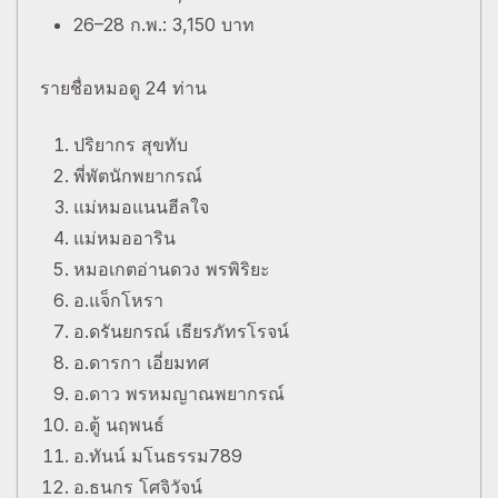
26–28 ก.พ.: 3,150 บาท
รายชื่อหมอดู 24 ท่าน
ปริยากร สุขทับ
พี่พัตนักพยากรณ์
แม่หมอแนนฮีลใจ
แม่หมออาริน
หมอเกตอ่านดวง พรพิริยะ
อ.แจ็กโหรา
อ.ดรันยกรณ์ เธียรภัทรโรจน์
อ.ดารกา เอี่ยมทศ
อ.ดาว พรหมญาณพยากรณ์
อ.ตู้ นฤพนธ์
อ.ทันน์ มโนธรรม789
อ.ธนกร โศจิวัจน์