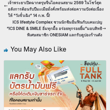
เจ้าพระยาเปิดฉากตรุษจีนไอคอนสยาม 2569 ในโชว์สุด
อลังการต้อนรับปีมะเมียมั่งคั่งพร้อมส่งต่อความปังต่อเนื่อง
ให้ “วังจั๋วเฉิง” 14 ก.พ. นี้!
ICS lifestyle Complex ชวนนักชิมอิ่มฟินกับแคมเปญ
“ICS DINE & SMILE อิ่มทุกมื้อ อร่อยทุกรอยยิ้ม”มอบสิทธิ
พิเศษสมาชิก ONESIAM แลกรับคูปองร้านดัง
You May Also Like