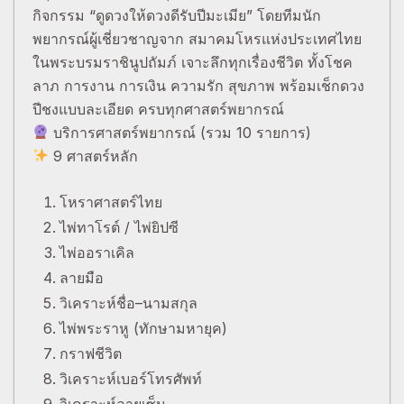
กิจกรรม “ดูดวงให้ดวงดีรับปีมะเมีย” โดยทีมนัก
พยากรณ์ผู้เชี่ยวชาญจาก สมาคมโหรแห่งประเทศไทย
ในพระบรมราชินูปถัมภ์ เจาะลึกทุกเรื่องชีวิต ทั้งโชค
ลาภ การงาน การเงิน ความรัก สุขภาพ พร้อมเช็กดวง
ปีชงแบบละเอียด ครบทุกศาสตร์พยากรณ์
บริการศาสตร์พยากรณ์ (รวม 10 รายการ)
9 ศาสตร์หลัก
โหราศาสตร์ไทย
ไพ่ทาโรต์ / ไพ่ยิปซี
ไพ่ออราเคิล
ลายมือ
วิเคราะห์ชื่อ–นามสกุล
ไพ่พระราหู (ทักษามหายุค)
กราฟชีวิต
วิเคราะห์เบอร์โทรศัพท์
วิเคราะห์ลายเซ็น