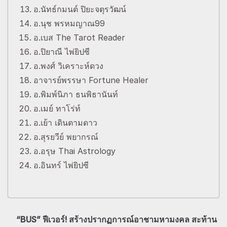
อ.นัทธ์กมนต์ ปิยะจตุรวัฒน์
อ.นุช พรหมญาณ99
อ.เบส The Tarot Reader
อ.ปิยาณี ไพ่ยิปซี
อ.พงศ์ วิเคราะห์ดวง
อาจารย์พรรษา Fortune Healer
อ.พิมพ์นิภา ธนพิธานันท์
อ.เมย์ ทาโร่ท์
อ.เย้า เดินตามดาว
อ.สุรยวีย์ พยากรณ์
อ.อรุษ Thai Astrology
อ.อินทร์ ไพ่ยิปซี
“BUS” ฟีเวอร์! สร้างปรากฏการณ์อาชามหามงคล สะท้าน