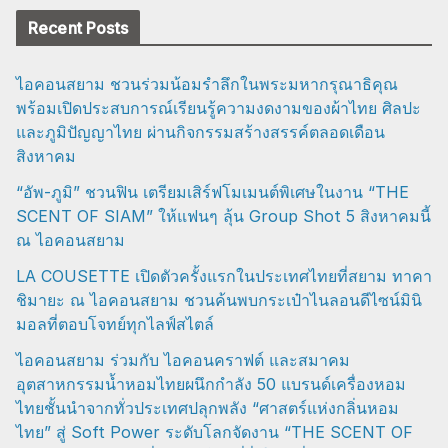
Recent Posts
ไอคอนสยาม ชวนร่วมน้อมรำลึกในพระมหากรุณาธิคุณ
พร้อมเปิดประสบการณ์เรียนรู้ความงดงามของผ้าไทย ศิลปะ
และภูมิปัญญาไทย ผ่านกิจกรรมสร้างสรรค์ตลอดเดือน
สิงหาคม
“อัพ-ภูมิ” ชวนฟิน เตรียมเสิร์ฟโมเมนต์พิเศษในงาน “THE
SCENT OF SIAM” ให้แฟนๆ ลุ้น Group Shot 5 สิงหาคมนี้
ณ ไอคอนสยาม
LA COUSETTE เปิดตัวครั้งแรกในประเทศไทยที่สยาม ทาคา
ชิมายะ ณ ไอคอนสยาม ชวนค้นพบกระเป๋าไนลอนดีไซน์มินิ
มอลที่ตอบโจทย์ทุกไลฟ์สไตล์
ไอคอนสยาม ร่วมกับ ไอคอนคราฟต์ และสมาคม
อุตสาหกรรมน้ำหอมไทยผนึกกำลัง 50 แบรนด์เครื่องหอม
ไทยชั้นนำจากทั่วประเทศปลุกพลัง “ศาสตร์แห่งกลิ่นหอม
ไทย” สู่ Soft Power ระดับโลกจัดงาน “THE SCENT OF