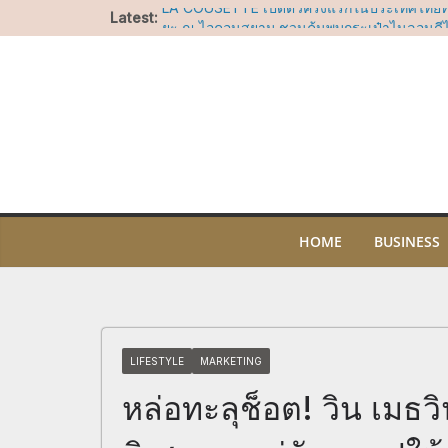
Skip
Latest:
LA COUSETTE เปิดตัวครั้งแรกในประเทศไทยท
to
ยะ ณ ไอคอนสยาม ชวนค้นพบกระเป๋าไนลอนดีไซ
โจทย์ทุกไลฟ์สไตล์
content
สยาม ทาคาชิมายะ ชวนบอกรักแม่ผ่านแคมเปญ 
ช็อปคุ้ม รับของขวัญ พร้อมกิจกรรมสุดอบอุ่นวันแ
บาร์ สาทร ทะยานขึ้นสู่อันดับที่ 17 ในรายชื่อ A
2026 คว้ารางวัล Nikka Highest Climber Awa
ไอคอนสยาม ชวนร่วมน้อมรำลึกในพระมหากรุณา
ประสบการณ์เรียนรู้ความงดงามของผ้าไทย ศิล
ไทย ผ่านกิจกรรมสร้างสรรค์ตลอดเดือนสิงหาค
“อัพ-ภูมิ” ชวนฟิน เตรียมเสิร์ฟโมเมนต์พิเศษ
OF SIAM” ให้แฟนๆ ลุ้น Group Shot 5 สิงหา
HOME
BUSINESS
LIFESTYLE
MARKETING
หล่อทะลุช็อต! วิน เมธว