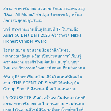
สยาม ทาคาชิมายะ ชวนบอกรักแม่ผ่านแคมเปญ
“Dear All Moms” ช็อปคุ้ม รับของขวัญ พร้อม
กิจกรรมสุดอบอุ่นวันแม่
บาร์ สาทร ทะยานขึ้นสู่อันดับที่ 17 ในรายชื่อ
Asia’s 50 Best Bars 2026 คว้ารางวัล Nikka
Highest Climber Award
ไอคอนสยาม ชวนร่วมน้อมรำลึกในพระ
มหากรุณาธิคุณ พร้อมเปิดประสบการณ์เรียนรู้
ความงดงามของผ้าไทย ศิลปะ และภูมิปัญญา
ไทย ผ่านกิจกรรมสร้างสรรค์ตลอดเดือนสิงหาคม
“อัพ-ภูมิ” ชวนฟิน เตรียมเสิร์ฟโมเมนต์พิเศษใน
งาน “THE SCENT OF SIAM” ให้แฟนๆ ลุ้น
Group Shot 5 สิงหาคมนี้ ณ ไอคอนสยาม
LA COUSETTE เปิดตัวครั้งแรกในประเทศไทยที่
สยาม ทาคาชิมายะ ณ ไอคอนสยาม ชวนค้นพบ
กระเป๋าไนลอนดีไซน์มินิมอลที่ตอบโจทย์ทุกไลฟ์