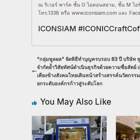
ณ ริเวอร์ พาร์ค ชั้น G ไอคอนสยาม, ชั้น M ไอ
โทร.1338 หรือ www.iconsiam.com และ Fa
ICONSIAM #ICONICCraftCof
“กลุ่มพูลผล” จัดพิธีทำบุญครบรอบ 83 ปี บริษัท 
จำกัดย้ำวิสัยทัศน์ดำเนินธุรกิจด้วยความซื่อสัตย์ 
เคียงข้างสังคมไทยเดินหน้าสร้างสรรค์นวัตกรรม
ยกระดับองค์กรก้าวสู่ระดับโลก
You May Also Like