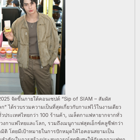
 จัดขึ้นภายใต้คอนเซปต์ “Sip of SIAM – สัมผัส
ได้รวบรวมความเป็นที่สุดเกี่ยวกับกาแฟไว้ในงานเดียว
ทั่วประเทศไทยกว่า 100 ร้านค้า, เมล็ดกาแฟหายากจากทั่ว
ดวงกาแฟไทยและโลก, รวมถึงเมนูกาแฟสุดเอ็กซ์คลูซีฟกว่า
ิติ โดยมีเป้าหมายในการปักหมุดให้ไอคอนสยามเป็น
มายสำคัญในการสร้างประสบการณ์สุดพิเศษให้กับคอกาแฟทุก