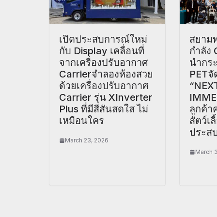
เปิดประสบการณ์ใหม่
สยามพ
กับ Display เคลื่อนที่
กำลัง
จากเครื่องปรับอากาศ
นำกร
Carrierจำลองห้องสวย
PETจั
ด้วยเครื่องปรับอากาศ
“NEX
Carrier รุ่น XInverter
IMME
Plus ที่มีสีสันสดใส ไม่
ลูกค้
เหมือนใคร
สัตว์เ
ประสบ
March 23, 2026
March 3