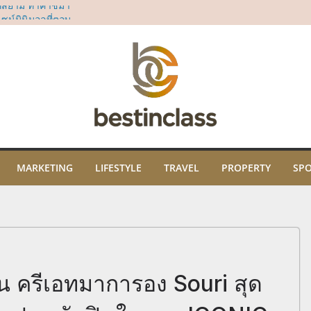
ี่สยาม ทาคาชิมา
น์มินิมอลที่ตอบ
“Dear All Moms”
ม่
sia’s 50 Best Bars
rd
ธิคุณ พร้อมเปิด
ปะ และภูมิปัญญา
ม
ในงาน “THE SCENT
คมนี้ ณ ไอคอนสยาม
MARKETING
LIFESTYLE
TRAVEL
PROPERTY
SP
ิน ครีเอทมาการอง Souri สุด