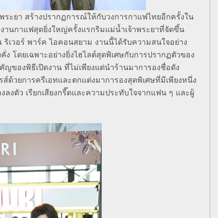
าพระยา สร้างปรากฏการณ์ให้กับวงการกาแฟไทยอีกครั้งใน
แฟสุดยิ่งใหญ่ครั้งแรกริมแม่น้ำเจ้าพระยาที่จัดขึ้น
ณ ริเวอร์ พาร์ค ไอคอนสยาม งานนี้ได้รับความสนใจอย่าง
ั่ง โดยเฉพาะอย่างยิ่งไฮไลต์สุดพิเศษกับการปรากฏตัวของ
ของพิธีเปิดงาน ที่ไม่เพียงแต่นำร้านมาการองชื่อดัง
พรส์ด้วยการครีเอทและตกแต่งมาการองสุดพิเศษที่มีเพียงหนึ่ง
อย่างลงตัว เรียกเสียงกรี๊ดและความประทับใจจากแฟน ๆ และผู้