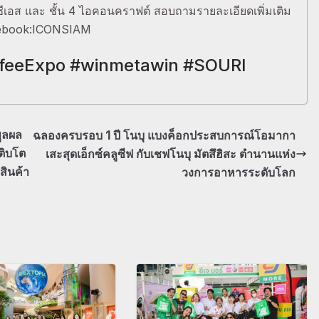
ซีเอส และ ชั้น 4 ไอคอนคราฟต์ สอบถามรายละเอียดเพิ่มเติม
cebook:ICONSIAM
feeExpo #winmetawin #SOURI
พูลผล
ฉลองครบรอบ 1 ปี โนบุ แบงค็อกประสบการณ์โอมากา
เติบโต
เสะสุดเอ็กซ์คลูซีฟ กับเชฟโนบุ มัตสึฮิสะ ตำนานแห่ง
สินค้า
วงการอาหารระดับโลก