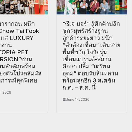
ารากอน ผนึก
“ซีเจ มอร์” สู้ศึกค้าปลีก
 Chow Tai Fook
ชูกลยุทธ์สร้างฐาน
ะแส LUXURY
ลูกค้าระยะยาว ผนึก
ดงาน
“คำต้องเชื่อม” เดินสาย
TOPIA PET
พื้นที่ขวัญใจวัยรุ่น
RSION”ชวน
เชื่อมแบรนด์-สถาน
าคนสำคัญพร้อม
ศึกษา ปลื้ม “เตรียม
ลี้ยงตัวโปรดสัมผัส
อุดม” ตอบรับล้นหลาม
การณ์สุดพิเศษ
พร้อมลุกอีก 3 สเตชัน
ก.ค. – ส.ค. นี้
, 2026
June 14, 2026