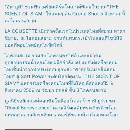
“อัพ-ภูมิ” ชวนฟิน เตรียมเสิร์ฟโมเมนต์พิเศษในงาน “THE
SCENT OF SIAM” ให้แฟนๆ ลุ้น Group Shot 5 สิงหาคมนี้
ณ ไอคอนสยาม
LA COUSETTE เปิดตัวครั้งแรกในประเทศไทยที่สยาม ทาคา
ชิมายะ ณ ไอคอนสยาม ชวนค้นพบกระเป๋าไนลอนดีไซน์มินิ
มอลที่ตอบโจทย์ทุกไลฟ์สไตล์
ไอคอนสยาม ร่วมกับ ไอคอนคราฟต์ และสมาคม
อุตสาหกรรมน้ำหอมไทยผนึกกำลัง 50 แบรนด์เครื่องหอม
ไทยชั้นนำจากทั่วประเทศปลุกพลัง “ศาสตร์แห่งกลิ่นหอม
ไทย” สู่ Soft Power ระดับโลกจัดงาน “THE SCENT OF
SIAM” มหกรรมเครื่องหอมไทยที่ยิ่งใหญ่ที่สุดแห่งปี5-9
สิงหาคม 2569 ณ วัฒนา ฮอลล์ ชั้น 3 ไอคอนสยาม
มูลนิธิรอยัลแบงค์คอกซิมโฟนีออร์เคสตร้าฯ เชิญร่วมชม
“Royal Benevolence” คอนเสิร์ตเฉลิมพระเกียรติ พร้อม
บทเพลงคลาสสิกระดับมาสเตอร์พีซจากคีตกวีเอกของโลก