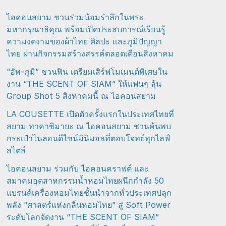
ไอคอนสยาม ชวนร่วมน้อมรำลึกในพระ
มหากรุณาธิคุณ พร้อมเปิดประสบการณ์เรียนรู้
ความงดงามของผ้าไทย ศิลปะ และภูมิปัญญา
ไทย ผ่านกิจกรรมสร้างสรรค์ตลอดเดือนสิงหาคม
“อัพ-ภูมิ” ชวนฟิน เตรียมเสิร์ฟโมเมนต์พิเศษใน
งาน “THE SCENT OF SIAM” ให้แฟนๆ ลุ้น
Group Shot 5 สิงหาคมนี้ ณ ไอคอนสยาม
LA COUSETTE เปิดตัวครั้งแรกในประเทศไทยที่
สยาม ทาคาชิมายะ ณ ไอคอนสยาม ชวนค้นพบ
กระเป๋าไนลอนดีไซน์มินิมอลที่ตอบโจทย์ทุกไลฟ์
สไตล์
ไอคอนสยาม ร่วมกับ ไอคอนคราฟต์ และ
สมาคมอุตสาหกรรมน้ำหอมไทยผนึกกำลัง 50
แบรนด์เครื่องหอมไทยชั้นนำจากทั่วประเทศปลุก
พลัง “ศาสตร์แห่งกลิ่นหอมไทย” สู่ Soft Power
ระดับโลกจัดงาน “THE SCENT OF SIAM”