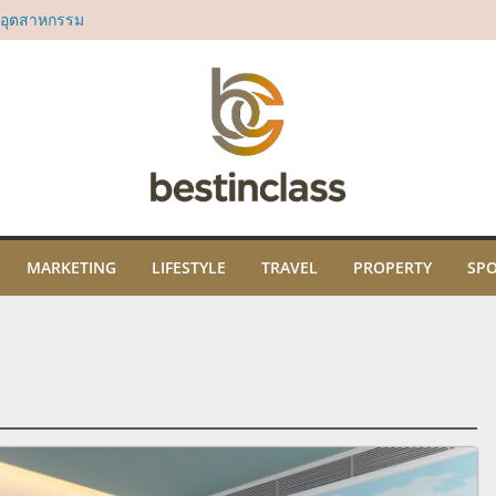
ี่สยาม ทาคาชิมา
น์มินิมอลที่ตอบ
มอุตสาหกรรม
ั้นนำจากทั่ว
Soft Power ระดับ
องหอมไทยที่ยิ่ง
ลล์ ชั้น 3 ไอคอน
ญร่วมชม “Royal
อมบทเพลงคลาสสิ
MARKETING
LIFESTYLE
TRAVEL
PROPERTY
SP
ธิคุณ พร้อมเปิด
ปะ และภูมิปัญญา
ม
ในงาน “THE SCENT
คมนี้ ณ ไอคอนสยาม