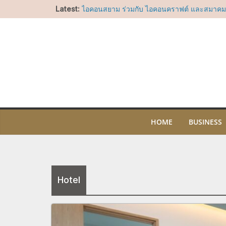
Skip
Latest:
LA COUSETTE เปิดตัวครั้งแรกในประเทศไทยท
to
ยะ ณ ไอคอนสยาม ชวนค้นพบกระเป๋าไนลอนดีไซ
โจทย์ทุกไลฟ์สไตล์
content
ไอคอนสยาม ร่วมกับ ไอคอนคราฟต์ และสมาค
น้ำหอมไทยผนึกกำลัง 50 แบรนด์เครื่องหอมไทยช
ประเทศปลุกพลัง “ศาสตร์แห่งกลิ่นหอมไทย” สู่ 
โลกจัดงาน “THE SCENT OF SIAM” มหกรรมเครื่
ใหญ่ที่สุดแห่งปี5-9 สิงหาคม 2569 ณ วัฒนา ฮอ
สยาม
มูลนิธิรอยัลแบงค์คอกซิมโฟนีออร์เคสตร้าฯ เชิ
Benevolence” คอนเสิร์ตเฉลิมพระเกียรติ พร้
กระดับมาสเตอร์พีซจากคีตกวีเอกของโลก
HOME
BUSINESS
ไอคอนสยาม ชวนร่วมน้อมรำลึกในพระมหากรุณา
ประสบการณ์เรียนรู้ความงดงามของผ้าไทย ศิล
ไทย ผ่านกิจกรรมสร้างสรรค์ตลอดเดือนสิงหาค
“อัพ-ภูมิ” ชวนฟิน เตรียมเสิร์ฟโมเมนต์พิเศษ
OF SIAM” ให้แฟนๆ ลุ้น Group Shot 5 สิงหา
Hotel