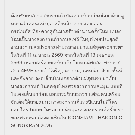
ต้อนรับเทศกาลสงกรานต์ เปิดฉากเรียกเสียงฮือฮาด้วยคู่
หวานไอคอนแห่งยุค หลิงหลิง คอง และ ออม
กรณ์นภัส ที่จะควงคู่กันมาสร้างตำนานครั้งใหม่ แปลง
โฉมเป็นนางสงกรานต์รากษสเทวี ในชุดไทยประยุกต์
งามสง่า เปล่งประกายท่ามกลางขบวนแห่สุดตระการตา
ในวันที่ 11 เมษายน 2569 จากนั้นวันที่ 13 เมษายน
2569 เหล่าฟอร์อายเตรียมเก็บโมเมนต์พิเศษ เพราะ 7
สาว 4EVE มายด์, โจริญ, ตาออม, แฮนน่า, ฝ้าย, พั้นช์
และอ๊ะอาย จะเปลี่ยนโหมดจากตัวแม่สุดแซ่บมาเป็น
นางสงกรานต์ ในลุคชุดไทยสวยสง่าหวานละมุน แบบที่
ไม่เคยเห็นมาก่อน แอบกระซิบบอกว่า แต่ละคนเตรียม
จัดเต็มให้สวยสมมงนางสงกรานต์แห่งปีแบบไม่มีใคร
ยอมใครกันเลย ใครอยากเห็นลุคนางสงกรานต์ครั้งแรก
ของพวกเธอ ต้องมาเช็กอิน ICONSIAM THAICONIC
SONGKRAN 2026