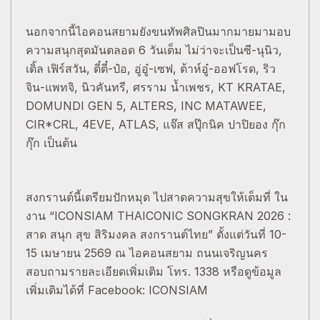
นอกจากนี้ไอคอนสยามยังขนทัพศิลปินมากมายมามอบ
ความสนุกสุดมันตลอด 6 วันเต็ม ไม่ว่าจะเป็นซี-นุนิว,
เติ้ล เฟิร์สวัน, ตี๋ตี๋-ป๋อ, อู่อู๋-เซฟ, ต้าห์อู๋-ออฟโรด, ริว
จิน-แพทจิ, นิวคันทรี, ศรราม น้ำเพชร, KT KRATAE,
DOMUNDI GEN 5, ALTERS, INC MATAWEE,
CIR*CRL, 4EVE, ATLAS, แจ๊ส สปุ๊กนิค ปาปิยอง กุ๊ก
กุ๊ก เป็นต้น
สงกรานต์นี้เตรียมปักหมุด ไปสาดความสุขให้เต็มที่ ใน
งาน “ICONSIAM THAICONIC SONGKRAN 2026 :
สาด สนุก สุข สิริมงคล สงกรานต์ไทย” ตั้งแต่วันที่ 10-
15 เมษายน 2569 ณ ไอคอนสยาม ถนนเจริญนคร
สอบถามรายละเอียดเพิ่มเติม โทร. 1338 หรือดูข้อมูล
เพิ่มเติมได้ที่ Facebook: ICONSIAM