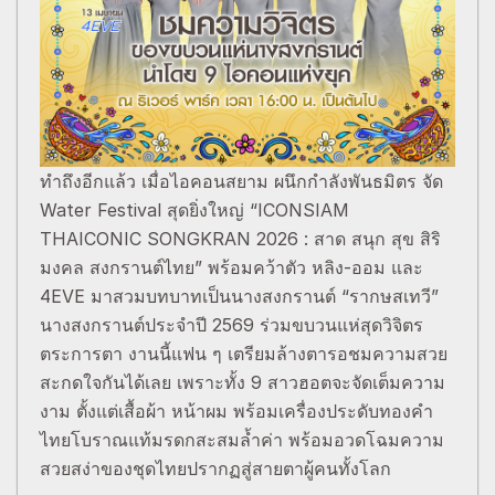
ทำถึงอีกแล้ว เมื่อไอคอนสยาม ผนึกกำลังพันธมิตร จัด
Water Festival สุดยิ่งใหญ่ “ICONSIAM
THAICONIC SONGKRAN 2026 : สาด สนุก สุข สิริ
มงคล สงกรานต์ไทย” พร้อมคว้าตัว หลิง-ออม และ
4EVE มาสวมบทบาทเป็นนางสงกรานต์ “รากษสเทวี”
นางสงกรานต์ประจำปี 2569 ร่วมขบวนแห่สุดวิจิตร
ตระการตา งานนี้แฟน ๆ เตรียมล้างตารอชมความสวย
สะกดใจกันได้เลย เพราะทั้ง 9 สาวฮอตจะจัดเต็มความ
งาม ตั้งแต่เสื้อผ้า หน้าผม พร้อมเครื่องประดับทองคำ
ไทยโบราณแท้มรดกสะสมล้ำค่า พร้อมอวดโฉมความ
สวยสง่าของชุดไทยปรากฏสู่สายตาผู้คนทั้งโลก