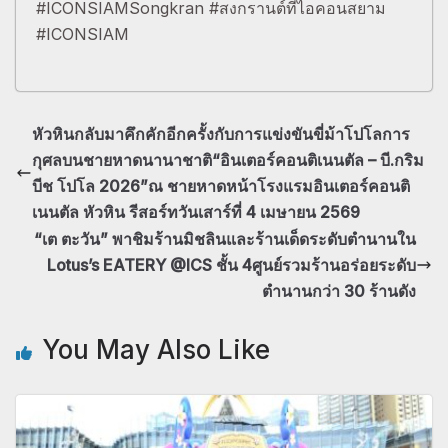
#ICONSIAMSongkran #สงกรานต์ที่ไอคอนสยาม
#ICONSIAM
หัวหินกลับมาคึกคักอีกครั้งกับการแข่งขันขี่ม้าโปโลการ
กุศลบนชายหาดนานาชาติ“อินเตอร์คอนติเนนตัล – บี.กริม
บีช โปโล 2026”ณ ชายหาดหน้าโรงแรมอินเตอร์คอนติ
เนนตัล หัวหิน รีสอร์ทวันเสาร์ที่ 4 เมษายน 2569
“เต ตะวัน” พาชิมร้านมิชลินและร้านเด็ดระดับตำนานใน
Lotus’s EATERY @ICS ชั้น 4ศูนย์รวมร้านอร่อยระดับ
ตำนานกว่า 30 ร้านดัง
You May Also Like