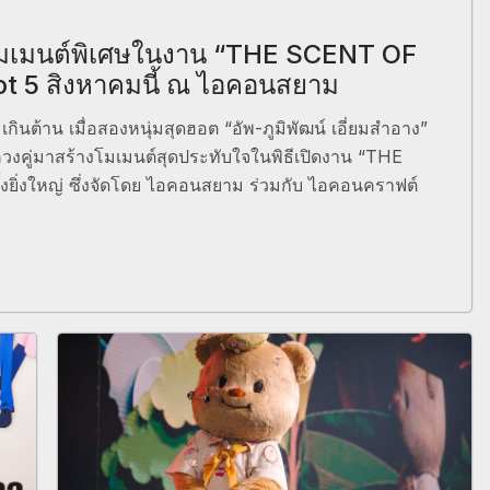
์ฟโมเมนต์พิเศษในงาน “THE SCENT OF
ot 5 สิงหาคมนี้ ณ ไอคอนสยาม
ินต้าน เมื่อสองหนุ่มสุดฮอต “อัพ-ภูมิพัฒน์ เอี่ยมสำอาง”
ีมควงคู่มาสร้างโมเมนต์สุดประทับใจในพิธีเปิดงาน “THE
ิ่งใหญ่ ซึ่งจัดโดย ไอคอนสยาม ร่วมกับ ไอคอนคราฟต์