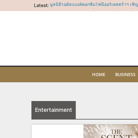
Skip
Latest:
มูลนิธิรอยัลแบงค์คอกซิมโฟนีออร์เคสตร้าฯ เชิ
to
Benevolence” คอนเสิร์ตเฉลิมพระเกียรติ พร้
กระดับมาสเตอร์พีซจากคีตกวีเอกของโลก
content
ไอคอนสยาม ชวนร่วมน้อมรำลึกในพระมหากรุณา
ประสบการณ์เรียนรู้ความงดงามของผ้าไทย ศิล
ไทย ผ่านกิจกรรมสร้างสรรค์ตลอดเดือนสิงหาค
“อัพ-ภูมิ” ชวนฟิน เตรียมเสิร์ฟโมเมนต์พิเศษ
OF SIAM” ให้แฟนๆ ลุ้น Group Shot 5 สิงหา
LA COUSETTE เปิดตัวครั้งแรกในประเทศไทยท
ยะ ณ ไอคอนสยาม ชวนค้นพบกระเป๋าไนลอนดีไซ
โจทย์ทุกไลฟ์สไตล์
ไอคอนสยาม ร่วมกับ ไอคอนคราฟต์ และสมาค
HOME
BUSINESS
น้ำหอมไทยผนึกกำลัง 50 แบรนด์เครื่องหอมไทยช
ประเทศปลุกพลัง “ศาสตร์แห่งกลิ่นหอมไทย” สู่ 
โลกจัดงาน “THE SCENT OF SIAM” มหกรรมเครื่
ใหญ่ที่สุดแห่งปี5-9 สิงหาคม 2569 ณ วัฒนา ฮอ
สยาม
Entertainment