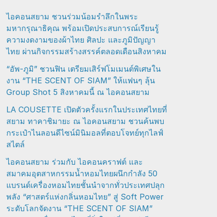
ไอคอนสยาม ชวนร่วมน้อมรำลึกในพระ
มหากรุณาธิคุณ พร้อมเปิดประสบการณ์เรียนรู้
ความงดงามของผ้าไทย ศิลปะ และภูมิปัญญา
ไทย ผ่านกิจกรรมสร้างสรรค์ตลอดเดือนสิงหาคม
“อัพ-ภูมิ” ชวนฟิน เตรียมเสิร์ฟโมเมนต์พิเศษใน
งาน “THE SCENT OF SIAM” ให้แฟนๆ ลุ้น
Group Shot 5 สิงหาคมนี้ ณ ไอคอนสยาม
LA COUSETTE เปิดตัวครั้งแรกในประเทศไทยที่
สยาม ทาคาชิมายะ ณ ไอคอนสยาม ชวนค้นพบ
กระเป๋าไนลอนดีไซน์มินิมอลที่ตอบโจทย์ทุกไลฟ์
สไตล์
ไอคอนสยาม ร่วมกับ ไอคอนคราฟต์ และ
สมาคมอุตสาหกรรมน้ำหอมไทยผนึกกำลัง 50
แบรนด์เครื่องหอมไทยชั้นนำจากทั่วประเทศปลุก
พลัง “ศาสตร์แห่งกลิ่นหอมไทย” สู่ Soft Power
ระดับโลกจัดงาน “THE SCENT OF SIAM”