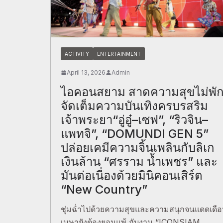
ACTIVITY
ENTERTAINMENT
April 13, 2026
Admin
ไอคอนสยาม สาดความสุขไม่พั
จัดเต็มความบันเทิงครบรสริม
เจ้าพระยา“อู่อู๋–เซฟ”, “ริวจิน–
แพทจิ”, “DOMUNDI GEN 5”
ปล่อยเคมีความจิ้นเพลินกับลิเก
เงินล้าน “ศรราม น้ำเพชร” และ
มันต่อเนื่องด้วยมินิคอนเสิร์ต
“New Country”
ชุ่มฉ่ำไปด้วยความสุขและความสนุกจนแดดเดื
เมษายังต้องยอมแพ้ กับงาน “ICONSIAM