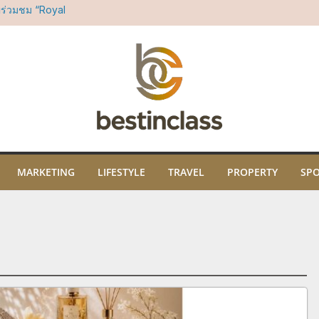
ญร่วมชม “Royal
อมบทเพลงคลาสสิ
ธิคุณ พร้อมเปิด
ปะ และภูมิปัญญา
ม
ในงาน “THE SCENT
คมนี้ ณ ไอคอนสยาม
ี่สยาม ทาคาชิมา
น์มินิมอลที่ตอบ
มอุตสาหกรรม
MARKETING
LIFESTYLE
TRAVEL
PROPERTY
SP
ั้นนำจากทั่ว
Soft Power ระดับ
องหอมไทยที่ยิ่ง
ลล์ ชั้น 3 ไอคอน