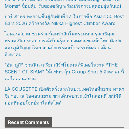
Moms” ช็อปคุ้ม รับของขวัญ พร้อมกิจกรรมสุดอบอุ่นวันแม่
บาร์ สาทร ทะยานขึ้นสู่อันดับที่ 17 ในรายชื่อ Asia’s 50 Best
Bars 2026 คว้ารางวัล Nikka Highest Climber Award
ไอคอนสยาม ชวนร่วมน้อมรำลึกในพระมหากรุณาธิคุณ
พร้อมเปิดประสบการณ์เรียนรู้ความงดงามของผ้าไทย ศิลปะ
และภูมิปัญญาไทย ผ่านกิจกรรมสร้างสรรค์ตลอดเดือน
สิงหาคม
“อัพ-ภูมิ” ชวนฟิน เตรียมเสิร์ฟโมเมนต์พิเศษในงาน “THE
SCENT OF SIAM” ให้แฟนๆ ลุ้น Group Shot 5 สิงหาคมนี้
ณ ไอคอนสยาม
LA COUSETTE เปิดตัวครั้งแรกในประเทศไทยที่สยาม ทาคา
ชิมายะ ณ ไอคอนสยาม ชวนค้นพบกระเป๋าไนลอนดีไซน์มินิ
มอลที่ตอบโจทย์ทุกไลฟ์สไตล์
Recent Comments