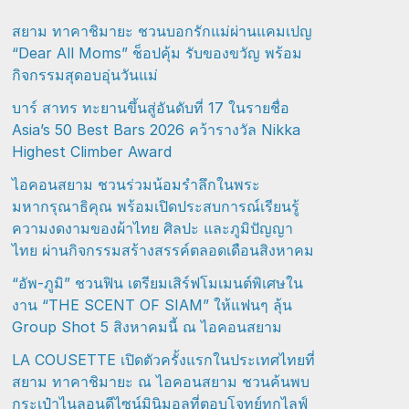
สยาม ทาคาชิมายะ ชวนบอกรักแม่ผ่านแคมเปญ
“Dear All Moms” ช็อปคุ้ม รับของขวัญ พร้อม
กิจกรรมสุดอบอุ่นวันแม่
บาร์ สาทร ทะยานขึ้นสู่อันดับที่ 17 ในรายชื่อ
Asia’s 50 Best Bars 2026 คว้ารางวัล Nikka
Highest Climber Award
ไอคอนสยาม ชวนร่วมน้อมรำลึกในพระ
มหากรุณาธิคุณ พร้อมเปิดประสบการณ์เรียนรู้
ความงดงามของผ้าไทย ศิลปะ และภูมิปัญญา
ไทย ผ่านกิจกรรมสร้างสรรค์ตลอดเดือนสิงหาคม
“อัพ-ภูมิ” ชวนฟิน เตรียมเสิร์ฟโมเมนต์พิเศษใน
งาน “THE SCENT OF SIAM” ให้แฟนๆ ลุ้น
Group Shot 5 สิงหาคมนี้ ณ ไอคอนสยาม
LA COUSETTE เปิดตัวครั้งแรกในประเทศไทยที่
สยาม ทาคาชิมายะ ณ ไอคอนสยาม ชวนค้นพบ
กระเป๋าไนลอนดีไซน์มินิมอลที่ตอบโจทย์ทุกไลฟ์