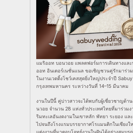
แมริออท บอนวอย แพลตฟอร์มการเดินทางและพอ
ออท อินเตอร์เนชั่นแนล ขอเชิญชวนคู่รักมาร่
ในงานเวดดิ้งโชว์เคสสุดยิ่งใหญ่ประจำปี Sabu
กรุงเทพมหานคร ระหว่างวันที่ 14–15 มีนาคม
งานในปีนี้ คู่บ่าวสาวจะได้พบกับผู้เชี่ยวชา
นวอย จำนวน 28 แห่งทั่วประเทศไทยที่มาร่วมง
ริมทะเลอันงดงามในเขาหลัก พัทยา ระยอง และห
ไปจนถึงโรงแรมบรรยากาศโรแมนติกในเชียงใหม่
แต่งงานที่มาตอบโจทย์งานในฝันได้อย่างสมบูร