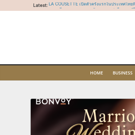
Skip
Latest:
LA COUSETTE เปิดตัวครั้งแรกในประเทศไทยท
to
ยะ ณ ไอคอนสยาม ชวนค้นพบกระเป๋าไนลอนดีไซ
โจทย์ทุกไลฟ์สไตล์
content
สยาม ทาคาชิมายะ ชวนบอกรักแม่ผ่านแคมเปญ 
ช็อปคุ้ม รับของขวัญ พร้อมกิจกรรมสุดอบอุ่นวันแ
บาร์ สาทร ทะยานขึ้นสู่อันดับที่ 17 ในรายชื่อ A
2026 คว้ารางวัล Nikka Highest Climber Awa
ไอคอนสยาม ชวนร่วมน้อมรำลึกในพระมหากรุณา
ประสบการณ์เรียนรู้ความงดงามของผ้าไทย ศิล
ไทย ผ่านกิจกรรมสร้างสรรค์ตลอดเดือนสิงหาค
“อัพ-ภูมิ” ชวนฟิน เตรียมเสิร์ฟโมเมนต์พิเศษ
OF SIAM” ให้แฟนๆ ลุ้น Group Shot 5 สิงหา
HOME
BUSINESS