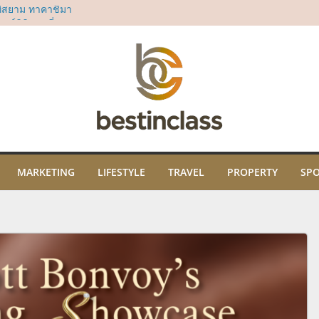
ี่สยาม ทาคาชิมา
น์มินิมอลที่ตอบ
“Dear All Moms”
ม่
sia’s 50 Best Bars
rd
ธิคุณ พร้อมเปิด
ปะ และภูมิปัญญา
ม
ในงาน “THE SCENT
คมนี้ ณ ไอคอนสยาม
MARKETING
LIFESTYLE
TRAVEL
PROPERTY
SP