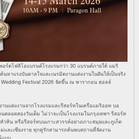
ร์ตโฟลิโอแบรนด์โรงแรมกว่า 30 แบรนด์ภายใต้ แมริ
วมค้นหาแรงบันดาลใจและเนรมิตงานแต่งงานในฝันให้เป็นจริง
y Wedding Festival 2026 จัดขึ้น ณ พารากอน ฮอลล์
ญด้านงานแต่งงานจากโรงแรมและรีสอร์ทในเครือแมริออท บอ
านตลอดสองวันเต็ม ไม่ว่าจะเป็นโรงแรมในกรุงเทพฯ รีสอร์ท
ัวหิน หรือรีสอร์ทบนเกาะสวรรค์อย่างเกาะสมุยและภูเก็ต
และเชียงราย ทุกคู่รักสามารถค้นพบสถานที่จัดงาน
ณ์แบบ