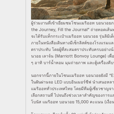
ผู้ร่วมงานที่เข้าเยี่ยมชมโซนแมริออท บอนวอย
the Journey, Fill the Journal” ถ่ายทอดเส้น
จะได้รับแท็กกระเป๋าแมริออท บอนวอย รุ่นลิมิเ
ภายในหนังสือเดินทางมีเช็กลิสต์ของโรงแรมและร
ตราประทับ โดยผู้ที่สะสมตราประทับครบอย่างน้อย 
นวอย เลาจ์น (Marriott Bonvoy Lounge) เพื่อเ
ๆ อาทิ บาร์น้ำหอม มุมถ่ายภาพ และตู้เครื่องค
นอกจากนี้ภายในโซนแมริออท บอนวอยยังมี “Ex
ในฝันผ่านจอ LED แบบอินเมอร์ซีฟ นำเสนอห
แมริออททั่วประเทศไทย โดยมีทีมผู้เชี่ยวชาญจา
เลือกสถานที่ ไปจนถึงช่วงเวลาสำคัญของการแล
โบนัส แมริออท บอนวอย 15,000 คะแนน (เงื่อ