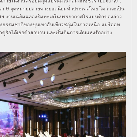
สดงภายในงานครอบคลุมแบรนด์ในกลุ่มลักซ์ชัวรี่ (Luxury) ,
กว่า 9 จุดหมายปลายทางยอดนิยมทั่วประเทศไทย ไม่ว่าจะเป็น
ทพฯ งานเฉลิมฉลองริมทะเลในบรรยากาศโรแมนติกของอ่าว
งธรรมชาติของขุนเขาอันเขียวชอุ่มในภาคเหนือ แมริออท
่รักได้เอ่ยคำสาบาน และเริ่มต้นการเดินแห่งรักอย่าง