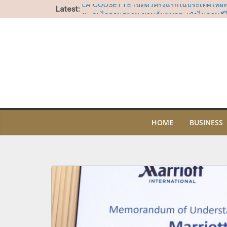
Skip
Latest:
LA COUSETTE เปิดตัวครั้งแรกในประเทศไทยท
to
ยะ ณ ไอคอนสยาม ชวนค้นพบกระเป๋าไนลอนดีไซ
โจทย์ทุกไลฟ์สไตล์
content
สยาม ทาคาชิมายะ ชวนบอกรักแม่ผ่านแคมเปญ 
ช็อปคุ้ม รับของขวัญ พร้อมกิจกรรมสุดอบอุ่นวันแ
บาร์ สาทร ทะยานขึ้นสู่อันดับที่ 17 ในรายชื่อ A
2026 คว้ารางวัล Nikka Highest Climber Awa
ไอคอนสยาม ชวนร่วมน้อมรำลึกในพระมหากรุณา
ประสบการณ์เรียนรู้ความงดงามของผ้าไทย ศิล
ไทย ผ่านกิจกรรมสร้างสรรค์ตลอดเดือนสิงหาค
“อัพ-ภูมิ” ชวนฟิน เตรียมเสิร์ฟโมเมนต์พิเศษ
OF SIAM” ให้แฟนๆ ลุ้น Group Shot 5 สิงหา
HOME
BUSINESS