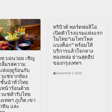
ทริบิวต์ พอร์ตฟอลิโอ
เปิดตัวโรงแรมแห่งแรก
ในไทย”เมโทรโพล
แบงค็อก” พร้อมให้
บริการแล้วใจกลาง
ทองหล่อ ย่านสุดฮิป
อท บอนวอย เชิญ
ของกรุงเทพฯ
ลิ้มรสความ
แห่งฤดูร้อนกับ
December 1, 2025
าวแช่จากห้อง
ั้นนำทั่วไทย
บหน้าร้อนด้วย
าวแช่ตำรับไทย
งเทพฯ ภูเก็ต เขา
ัวหิน และ