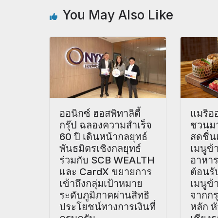
You May Also Like
ออนิกซ์ ฮอสพิทาลิตี้
แมริอ
กรุ๊ป ฉลองความสำเร็จ
ชวนมา
60 ปี เดินหน้ากลยุทธ์
สดชื่น
พันธมิตรเชิงกลยุทธ์
เมนูข้
ร่วมกับ SCB WEALTH
อาหารช
และ CardX ขยายการ
ต้อนรั
เข้าถึงกลุ่มเป้าหมาย
เมนูข้
ระดับภูมิภาคผ่านสิทธิ
จากกรุ
ประโยชน์ทางการเงินที่
หลัก ห