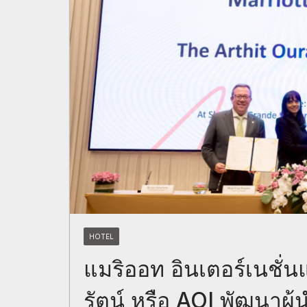
HOTEL
แมริออท อินเตอร์เนชั่น
รัตน์ หรือ AOI พัฒนาผู