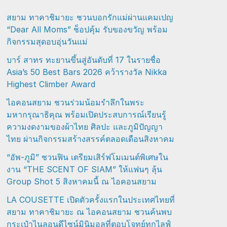
สยาม ทาคาชิมายะ ชวนบอกรักแม่ผ่านแคมเปญ
“Dear All Moms” ช็อปคุ้ม รับของขวัญ พร้อม
กิจกรรมสุดอบอุ่นวันแม่
บาร์ สาทร ทะยานขึ้นสู่อันดับที่ 17 ในรายชื่อ
Asia’s 50 Best Bars 2026 คว้ารางวัล Nikka
Highest Climber Award
ไอคอนสยาม ชวนร่วมน้อมรำลึกในพระ
มหากรุณาธิคุณ พร้อมเปิดประสบการณ์เรียนรู้
ความงดงามของผ้าไทย ศิลปะ และภูมิปัญญา
ไทย ผ่านกิจกรรมสร้างสรรค์ตลอดเดือนสิงหาคม
“อัพ-ภูมิ” ชวนฟิน เตรียมเสิร์ฟโมเมนต์พิเศษใน
งาน “THE SCENT OF SIAM” ให้แฟนๆ ลุ้น
Group Shot 5 สิงหาคมนี้ ณ ไอคอนสยาม
LA COUSETTE เปิดตัวครั้งแรกในประเทศไทยที่
สยาม ทาคาชิมายะ ณ ไอคอนสยาม ชวนค้นพบ
กระเป๋าไนลอนดีไซน์มินิมอลที่ตอบโจทย์ทุกไลฟ์