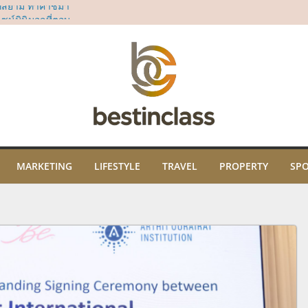
ี่สยาม ทาคาชิมา
น์มินิมอลที่ตอบ
“Dear All Moms”
ม่
sia’s 50 Best Bars
rd
ธิคุณ พร้อมเปิด
ปะ และภูมิปัญญา
ม
ในงาน “THE SCENT
คมนี้ ณ ไอคอนสยาม
MARKETING
LIFESTYLE
TRAVEL
PROPERTY
SP