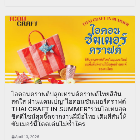
ไอคอนคราฟต์ปลุกเทรนด์คราฟต์ไทยสีสัน
สดใส ผ่านแคมเปญ“ไอคอนซัมเมอร์คราฟต์
THAI CRAFT IN SUMMER”รวมไอเทมสุด
ชิคดีไซน์สุดจี๊ดจากงานฝีมือไทย เติมสีสันให้
ซัมเมอร์นี้โดดเด่นไม่ซ้ำใคร
April 13, 2026