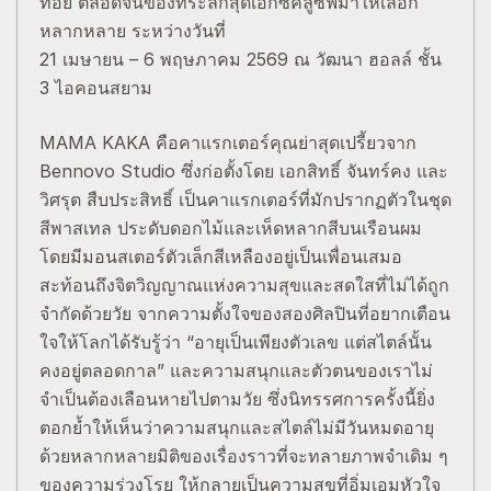
ทอย ตลอดจนของที่ระลึกสุดเอ็กซ์คลูซีฟมาให้เลือก
หลากหลาย ระหว่างวันที่
21 เมษายน – 6 พฤษภาคม 2569 ณ วัฒนา ฮอลล์ ชั้น
3 ไอคอนสยาม
MAMA KAKA คือคาแรกเตอร์คุณย่าสุดเปรี้ยวจาก
Bennovo Studio ซึ่งก่อตั้งโดย เอกสิทธิ์ จันทร์คง และ
วิศรุต สืบประสิทธิ์ เป็นคาแรกเตอร์ที่มักปรากฏตัวในชุด
สีพาสเทล ประดับดอกไม้และเห็ดหลากสีบนเรือนผม
โดยมีมอนสเตอร์ตัวเล็กสีเหลืองอยู่เป็นเพื่อนเสมอ
สะท้อนถึงจิตวิญญาณแห่งความสุขและสดใสที่ไม่ได้ถูก
จำกัดด้วยวัย จากความตั้งใจของสองศิลปินที่อยากเตือน
ใจให้โลกได้รับรู้ว่า “อายุเป็นเพียงตัวเลข แต่สไตล์นั้น
คงอยู่ตลอดกาล” และความสนุกและตัวตนของเราไม่
จำเป็นต้องเลือนหายไปตามวัย ซึ่งนิทรรศการครั้งนี้ยิ่ง
ตอกย้ำให้เห็นว่าความสนุกและสไตล์ไม่มีวันหมดอายุ
ด้วยหลากหลายมิติของเรื่องราวที่จะทลายภาพจำเดิม ๆ
ของความร่วงโรย ให้กลายเป็นความสุขที่อิ่มเอมหัวใจ