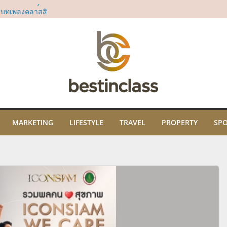
ญร่วมชม “Royal
อมบทเพลงคลาสสิ
ธิคุณ พร้อมเปิด
ปะ และภูมิปัญญา
ม
ในงาน “THE SCENT
คมนี้ ณ ไอคอนสยาม
ี่สยาม ทาคาชิมา
น์มินิมอลที่ตอบ
มอุตสาหกรรม
MARKETING
LIFESTYLE
TRAVEL
PROPERTY
SP
ั้นนำจากทั่ว
Soft Power ระดับ
องหอมไทยที่ยิ่ง
ลล์ ชั้น 3 ไอคอน