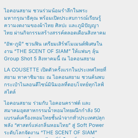
ไอคอนสยาม ชวนร่วมน้อมรำลึกในพระ
มหากรุณาธิคุณ พร้อมเปิดประสบการณ์เรียนรู้
ความงดงามของผ้าไทย ศิลปะ และภูมิปัญญา
ไทย ผ่านกิจกรรมสร้างสรรค์ตลอดเดือนสิงหาคม
“อัพ-ภูมิ” ชวนฟิน เตรียมเสิร์ฟโมเมนต์พิเศษใน
งาน “THE SCENT OF SIAM” ให้แฟนๆ ลุ้น
Group Shot 5 สิงหาคมนี้ ณ ไอคอนสยาม
LA COUSETTE เปิดตัวครั้งแรกในประเทศไทยที่
สยาม ทาคาชิมายะ ณ ไอคอนสยาม ชวนค้นพบ
กระเป๋าไนลอนดีไซน์มินิมอลที่ตอบโจทย์ทุกไลฟ์
สไตล์
ไอคอนสยาม ร่วมกับ ไอคอนคราฟต์ และ
สมาคมอุตสาหกรรมน้ำหอมไทยผนึกกำลัง 50
แบรนด์เครื่องหอมไทยชั้นนำจากทั่วประเทศปลุก
พลัง “ศาสตร์แห่งกลิ่นหอมไทย” สู่ Soft Power
ระดับโลกจัดงาน “THE SCENT OF SIAM”