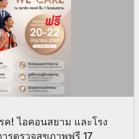
่ยงโรค! ไอคอนสยาม และโรง
การตรวจสุขภาพฟรี 17