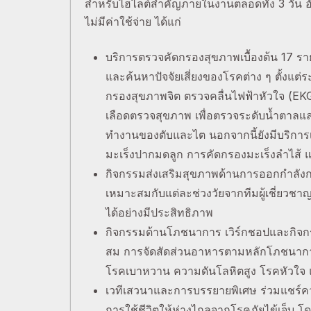
สำหรับไฮไลต์สำคัญภายในงานตลอดทั้ง 3 วัน อ
ไม่มีค่าใช้จ่าย ได้แก่
บริการตรวจคัดกรองสุขภาพเบื้องต้น 17 รายก
และค้นหาปัจจัยเสี่ยงของโรคต่าง ๆ ตั้งแต
กรองสุขภาพจิต ตรวจคลื่นไฟฟ้าหัวใจ (E
เลือดตรวจสุขภาพ เพื่อตรวจระดับน้ำตาล
ทำงานของตับและไต นอกจากนี้ยังมีบริการเ
มะเร็งปากมดลูก การคัดกรองมะเร็งลำไส้
กิจกรรมส่งเสริมสุขภาพด้านการออกกำลังก
เหมาะสมกับแต่ละช่วงวัยจากทีมผู้เชี่ยวชาญ
ได้อย่างมีประสิทธิภาพ
กิจกรรมด้านโภชนาการ เวิร์กชอปและกิจกร
สม การจัดสัดส่วนอาหารตามหลักโภชนาการ เ
โรคเบาหวาน ความดันโลหิตสูง โรคหัวใจ
เวทีเสวนาและการบรรยายพิเศษ ร่วมแชร์คว
การใช้ชีวิตให้ห่างไกลจากโรคภัยไข้เจ็บ 