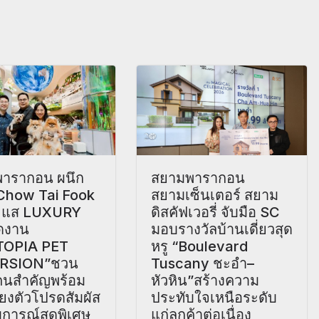
ารากอน ผนึก
สยามพารากอน
 Chow Tai Fook
สยามเซ็นเตอร์ สยาม
ะแส LUXURY
ดิสคัฟเวอรี่ จับมือ SC
ดงาน
มอบรางวัลบ้านเดี่ยวสุด
TOPIA PET
หรู “Boulevard
RSION”ชวน
Tuscany ชะอำ–
าคนสำคัญพร้อม
หัวหิน”สร้างความ
ลี้ยงตัวโปรดสัมผัส
ประทับใจเหนือระดับ
การณ์สุดพิเศษ
แก่ลูกค้าต่อเนื่อง