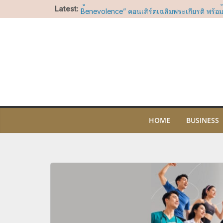
Skip
Latest:
มูลนิธิรอยัลแบงค์คอกซิมโฟนีออร์เคสตร้าฯ เชิ
to
Benevolence” คอนเสิร์ตเฉลิมพระเกียรติ พร้
กระดับมาสเตอร์พีซจากคีตกวีเอกของโลก
content
ไอคอนสยาม ชวนร่วมน้อมรำลึกในพระมหากรุณา
ประสบการณ์เรียนรู้ความงดงามของผ้าไทย ศิล
ไทย ผ่านกิจกรรมสร้างสรรค์ตลอดเดือนสิงหาค
“อัพ-ภูมิ” ชวนฟิน เตรียมเสิร์ฟโมเมนต์พิเศษ
OF SIAM” ให้แฟนๆ ลุ้น Group Shot 5 สิงหา
LA COUSETTE เปิดตัวครั้งแรกในประเทศไทยท
ยะ ณ ไอคอนสยาม ชวนค้นพบกระเป๋าไนลอนดีไซ
โจทย์ทุกไลฟ์สไตล์
ไอคอนสยาม ร่วมกับ ไอคอนคราฟต์ และสมาค
HOME
BUSINESS
น้ำหอมไทยผนึกกำลัง 50 แบรนด์เครื่องหอมไทยช
ประเทศปลุกพลัง “ศาสตร์แห่งกลิ่นหอมไทย” สู่ 
โลกจัดงาน “THE SCENT OF SIAM” มหกรรมเครื่
ใหญ่ที่สุดแห่งปี5-9 สิงหาคม 2569 ณ วัฒนา ฮอ
สยาม