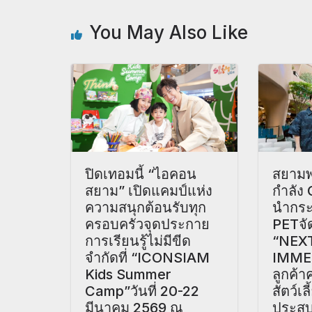
You May Also Like
ปิดเทอมนี้ “ไอคอน
สยามพ
สยาม” เปิดแคมป์แห่ง
กำลัง
ความสนุกต้อนรับทุก
นำกร
ครอบครัวจุดประกาย
PETจั
การเรียนรู้ไม่มีขีด
“NEX
จำกัดที่ “ICONSIAM
IMME
Kids Summer
ลูกค้
Camp”วันที่ 20-22
สัตว์เ
มีนาคม 2569 ณ
ประสบ