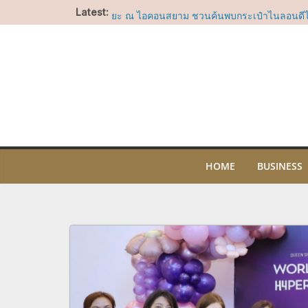
Skip
Latest:
LA COUSETTE เปิดตัวครั้งแรกในประเทศไทยท
to
ยะ ณ ไอคอนสยาม ชวนค้นพบกระเป๋าไนลอนดีไซ
โจทย์ทุกไลฟ์สไตล์
content
สยาม ทาคาชิมายะ ชวนบอกรักแม่ผ่านแคมเปญ 
ช็อปคุ้ม รับของขวัญ พร้อมกิจกรรมสุดอบอุ่นวันแ
บาร์ สาทร ทะยานขึ้นสู่อันดับที่ 17 ในรายชื่อ A
2026 คว้ารางวัล Nikka Highest Climber Awa
ไอคอนสยาม ชวนร่วมน้อมรำลึกในพระมหากรุณา
ประสบการณ์เรียนรู้ความงดงามของผ้าไทย ศิล
ไทย ผ่านกิจกรรมสร้างสรรค์ตลอดเดือนสิงหาค
“อัพ-ภูมิ” ชวนฟิน เตรียมเสิร์ฟโมเมนต์พิเศษ
OF SIAM” ให้แฟนๆ ลุ้น Group Shot 5 สิงหา
HOME
BUSINESS