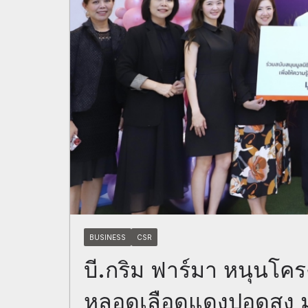
BUSINESS
CSR
บี.กริม ฟาร์มา หนุนโ
หลอดเลือดแดงปอดสูง ม