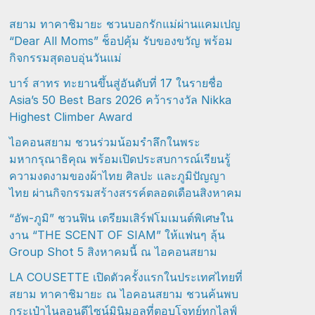
สยาม ทาคาชิมายะ ชวนบอกรักแม่ผ่านแคมเปญ
“Dear All Moms” ช็อปคุ้ม รับของขวัญ พร้อม
กิจกรรมสุดอบอุ่นวันแม่
บาร์ สาทร ทะยานขึ้นสู่อันดับที่ 17 ในรายชื่อ
Asia’s 50 Best Bars 2026 คว้ารางวัล Nikka
Highest Climber Award
ไอคอนสยาม ชวนร่วมน้อมรำลึกในพระ
มหากรุณาธิคุณ พร้อมเปิดประสบการณ์เรียนรู้
ความงดงามของผ้าไทย ศิลปะ และภูมิปัญญา
ไทย ผ่านกิจกรรมสร้างสรรค์ตลอดเดือนสิงหาคม
“อัพ-ภูมิ” ชวนฟิน เตรียมเสิร์ฟโมเมนต์พิเศษใน
งาน “THE SCENT OF SIAM” ให้แฟนๆ ลุ้น
Group Shot 5 สิงหาคมนี้ ณ ไอคอนสยาม
LA COUSETTE เปิดตัวครั้งแรกในประเทศไทยที่
สยาม ทาคาชิมายะ ณ ไอคอนสยาม ชวนค้นพบ
กระเป๋าไนลอนดีไซน์มินิมอลที่ตอบโจทย์ทุกไลฟ์