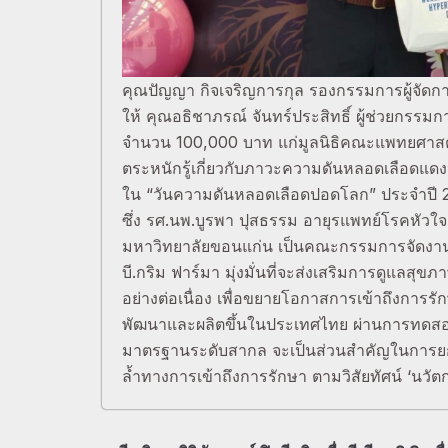
คุณปัญญา กิจเจริญการกุล รองกรรมการผู้จัดกา
ให้ คุณอธิชาภรณ์ จันทร์ประสิทธิ์ ผู้ช่วยกรรม
จำนวน 100,000 บาท แก่มูลนิธิคณะแพทยศาสตร
ตระหนักรู้เกี่ยวกับภาวะความดันหลอดเลือดแดง
ใน “วันความดันหลอดเลือดปอดโลก” ประจำปี
ซึ่ง รศ.นพ.บูรพา ปุสธรรม อายุรแพทย์โรคหัวใจ
มหาวิทยาลัยขอนแก่น เป็นคณะกรรมการจัดงา
บี.กริม ฟาร์มา มุ่งมั่นที่จะส่งเสริมการดูแลสุ
อย่างต่อเนื่อง เพื่อขยายโอกาสการเข้าถึงการรักษา
พัฒนาและผลิตขึ้นในประเทศไทย ผ่านการทดส
มาตรฐานระดับสากล จะเป็นส่วนสำคัญในการยกระด
ล้ำทางการเข้าถึงการรักษา ตามวิสัยทัศน์ ‘นวั