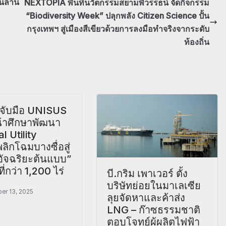
ื่นล้าน
NEXTOPIA พื้นที่นวัตกรรมสยามพิวรรธน์ จัดกิจกรรม
“Biodiversity Week” ปลุกพลัง Citizen Science ปั้น
กรุงเทพฯ สู่เมืองสีเขียวด้วยการลงมือทำจริงจากระดับ
ท้องถิ่น
จับมือ UNISUS
น้าศึกษาพัฒนา
l Utility
ลิกโฉมบางซื่อสู่
อัจฉริยะต้นแบบ”
ี่กว่า 1,200 ไร่
บี.กริม เพาเวอร์ ตั้ง
บริษัทย่อยในมาเลเซีย
er 13, 2025
ลุยจัดหาและค้าส่ง
LNG – ก๊าซธรรมชาติ
ตอบโจทย์ผู้ผลิตไฟฟ้า