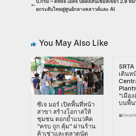
บี.กริม – ดิจิทัล เอดจ์ ปิดดีลสินเชื่อสีเขียว 2.8 หม
ยกระดับไทยสู่ศูนย์กลางคลาวด์และ AI
You May Also Like
SRTA 
เดินห
Centra
Plantพ
“เมือง
บนพื้นท
ซีเจ มอร์ เปิดพื้นที่หน้า
สาขา สร้างโอกาสให้
Decemb
ชุมชน ตอกย้ำแนวคิด
“ครบ ถูก คุ้ม” ผ่านร้าน
ค้าเช่าและตลาดนัด