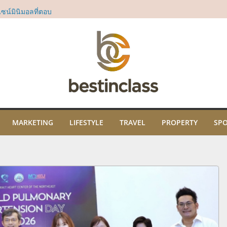
ี่สยาม ทาคาชิมา
น์มินิมอลที่ตอบ
“Dear All Moms”
ม่
sia’s 50 Best Bars
rd
ธิคุณ พร้อมเปิด
ปะ และภูมิปัญญา
ม
ในงาน “THE SCENT
คมนี้ ณ ไอคอนสยาม
MARKETING
LIFESTYLE
TRAVEL
PROPERTY
SP