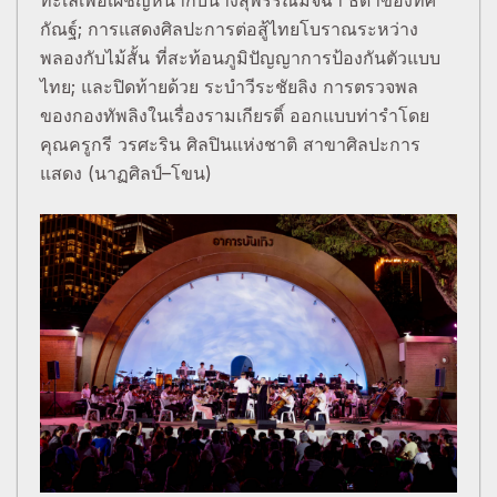
ทะเลเพื่อเผชิญหน้ากับนางสุพรรณมัจฉา ธิดาของทศ
กัณฐ์; การแสดงศิลปะการต่อสู้ไทยโบราณระหว่าง
พลองกับไม้สั้น ที่สะท้อนภูมิปัญญาการป้องกันตัวแบบ
ไทย; และปิดท้ายด้วย ระบำวีระชัยลิง การตรวจพล
ของกองทัพลิงในเรื่องรามเกียรติ์ ออกแบบท่ารำโดย
คุณครูกรี วรศะริน ศิลปินแห่งชาติ สาขาศิลปะการ
แสดง (นาฏศิลป์–โขน)