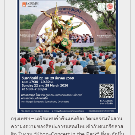
กรุงเทพฯ – เตรียมพบค่ำคืนแห่งศิลปวัฒนธรรมที่ผสาน
ความงดงามของศิลปะการแสดงไทยเข้ากับดนตรีคลาส
สิก ในงาน “Khon–Concert in the Park” ซึ่งจะจัดขึ้น