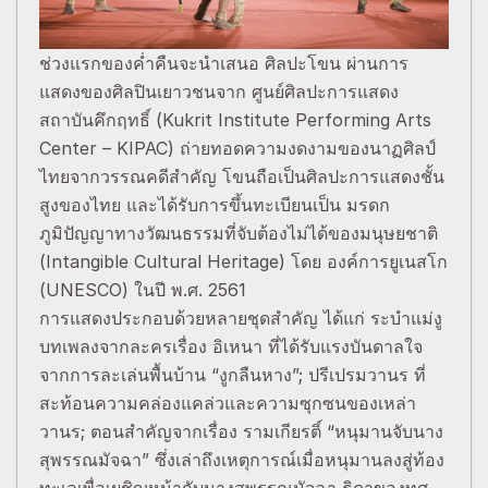
ช่วงแรกของค่ำคืนจะนำเสนอ ศิลปะโขน ผ่านการ
แสดงของศิลปินเยาวชนจาก ศูนย์ศิลปะการแสดง
สถาบันคึกฤทธิ์ (Kukrit Institute Performing Arts
Center – KIPAC) ถ่ายทอดความงดงามของนาฏศิลป์
ไทยจากวรรณคดีสำคัญ โขนถือเป็นศิลปะการแสดงชั้น
สูงของไทย และได้รับการขึ้นทะเบียนเป็น มรดก
ภูมิปัญญาทางวัฒนธรรมที่จับต้องไม่ได้ของมนุษยชาติ
(Intangible Cultural Heritage) โดย องค์การยูเนสโก
(UNESCO) ในปี พ.ศ. 2561
การแสดงประกอบด้วยหลายชุดสำคัญ ได้แก่ ระบำแม่งู
บทเพลงจากละครเรื่อง อิเหนา ที่ได้รับแรงบันดาลใจ
จากการละเล่นพื้นบ้าน “งูกลืนหาง”; ปรีเปรมวานร ที่
สะท้อนความคล่องแคล่วและความซุกซนของเหล่า
วานร; ตอนสำคัญจากเรื่อง รามเกียรติ์ “หนุมานจับนาง
สุพรรณมัจฉา” ซึ่งเล่าถึงเหตุการณ์เมื่อหนุมานลงสู่ท้อง