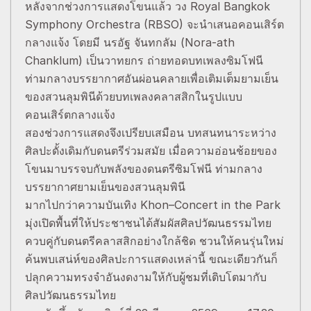
หลังจากช่วงการแสดงโขนแล้ว วง Royal Bangkok
Symphony Orchestra (RBSO) จะนำเสนอคอนเสิร์ต
กลางแจ้ง โดยมี นรอัฐ จันทกลัม (Nora-ath
Chanklum) เป็นวาทยกร ถ่ายทอดบทเพลงซิมโฟนี
ท่ามกลางบรรยากาศอันผ่อนคลายเพื่อเติมเต็มยามเย็น
ของสวนลุมพินีด้วยบทเพลงคลาสสิกในรูปแบบ
คอนเสิร์ตกลางแจ้ง
สองช่วงการแสดงจึงเปรียบเสมือน บทสนทนาระหว่าง
ศิลปะดั้งเดิมกับดนตรีร่วมสมัย เมื่อความอ่อนช้อยของ
โขนมาบรรจบกับพลังของดนตรีซิมโฟนี ท่ามกลาง
บรรยากาศยามเย็นของสวนลุมพินี
มากไปกว่าความบันเทิง Khon–Concert in the Park
มุ่งเปิดพื้นที่ให้ประชาชนได้สัมผัสศิลปวัฒนธรรมไทย
ควบคู่กับดนตรีคลาสสิกอย่างใกล้ชิด ชวนให้คนรุ่นใหม่
ค้นพบเสน่ห์ของศิลปะการแสดงเหล่านี้ ขณะเดียวกันก็
ปลุกความทรงจำอันงดงามให้กับผู้ชมที่เติบโตมากับ
ศิลปวัฒนธรรมไทย