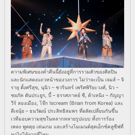
ความพิเศษของค่ำคืนนี้ยังอยู่ที่การรวมตัวของศิลปิน
และนักแสดงแถวหน้าของวงการ ไม่ว่าจะเป็น เจมส์ – จิ
รายุ ตั้งศรีสุข, นุนิว – ชวรินทร์ เพริศพิริยะวงศ์, นิว –
ชยภัค ตันประยูร, บี้ – ธรรศภาคย์ ชี, ต้าเหนิง – กัญญา
วีร์ สองเมือง, โจ๊ก Iscream (Brian from Korea) และ
ดีเจนุ้ย – ธนวัฒน์ ประสิทธิสมพร ที่ผลัดเปลี่ยนกันขึ้น
เวทีมอบความสุขในหลากหลายรูปแบบ ทั้งการร้อง
เพลง พูดคุย เล่นเกม และสร้างโมเมนต์สุดเอ็กซ์คลูซีฟที่
หาไม่ได้จากที่ไหน