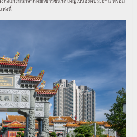
ไต้ฮงกงแกะสลักจากหยกขาวขนาดใหญ่เป็นองค์ประธาน พร้อม
ห่งนี้