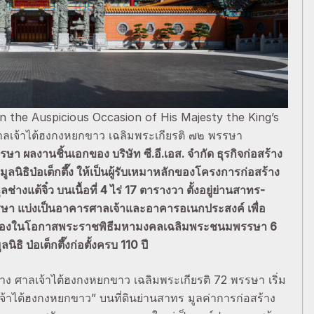
 the Auspicious Occasion of His Majesty the King’s
าลเจ้าไต้ฮงกงหยกขาว เฉลิมพระเกียรติ ๗๒ พรรษา
า ผลงานชิ้นเอกของ บริษัท ซี.อี.เอส. จำกัด ธุรกิจก่อสร้าง
ูลนิธิป่อเต็กตึ๊ง ให้เป็นผู้รับเหมาหลักของโครงการก่อสร้าง
ต้จิ๋ว บนเนื้อที่ 4 ไร่ 17 ตารางวา ตั้งอยู่ย่านสาทร-
รษา แบ่งเป็นอาคารศาลเจ้าและอาคารอเนกประสงค์ เพื่อ
ว เนื่องในโอกาสพระราชพิธีมหามงคลเฉลิมพระชนมพรรษา 6
ิ ป่อเต็กตึ๊งก่อตั้งครบ 110 ปี
าง ศาลเจ้าไต้ฮงกงหยกขาว เฉลิมพระเกียรติ 72 พรรษา เริ่ม
ศาลเจ้าไต้ฮงกงหยกขาว” บนที่ดินย่านสาทร มูลค่าการก่อสร้าง