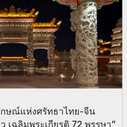
ญลักษณ์แห่งศรัทธาไทย-จีน
ว เฉลิมพระเกียรติ 72 พรรษา”