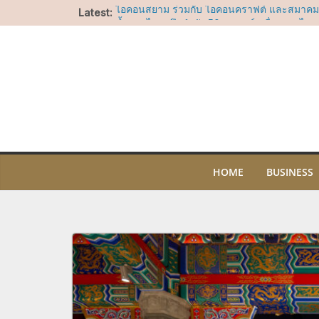
Skip
Latest:
ไอคอนสยาม ร่วมกับ ไอคอนคราฟต์ และสมาค
to
น้ำหอมไทยผนึกกำลัง 50 แบรนด์เครื่องหอมไทยช
ประเทศปลุกพลัง “ศาสตร์แห่งกลิ่นหอมไทย” สู่ 
content
โลกจัดงาน “THE SCENT OF SIAM” มหกรรมเครื่
ใหญ่ที่สุดแห่งปี5-9 สิงหาคม 2569 ณ วัฒนา ฮอ
สยาม
บาร์ สาทร ทะยานขึ้นสู่อันดับที่ 17 ในรายชื่อ A
2026 คว้ารางวัล Nikka Highest Climber Awa
ไอคอนสยาม ชวนร่วมน้อมรำลึกในพระมหากรุณา
ประสบการณ์เรียนรู้ความงดงามของผ้าไทย ศิล
ไทย ผ่านกิจกรรมสร้างสรรค์ตลอดเดือนสิงหาค
“อัพ-ภูมิ” ชวนฟิน เตรียมเสิร์ฟโมเมนต์พิเศษ
HOME
BUSINESS
OF SIAM” ให้แฟนๆ ลุ้น Group Shot 5 สิงหา
LA COUSETTE เปิดตัวครั้งแรกในประเทศไทยท
ยะ ณ ไอคอนสยาม ชวนค้นพบกระเป๋าไนลอนดีไซ
โจทย์ทุกไลฟ์สไตล์