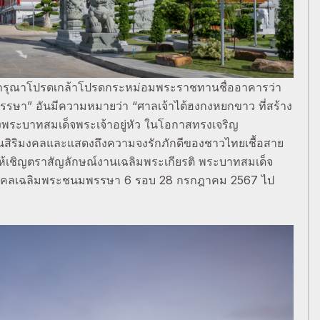
ระกรุณาโปรดเกล้าโปรดกระหม่อมพระราชทานชื่ออาคารว่า
รรษา” อันมีความหมายว่า “ศาลเจ้าไต้ฮงกงหยกขาว ที่สร้าง
ของพระบาทสมเด็จพระเจ้าอยู่หัว ในโอกาสทรงเจริญ
นสิริมงคลและแสดงถึงความจงรักภักดีของชาวไทยเชื้อสาย
เชิญตราสัญลักษณ์งานเฉลิมพระเกียรติ พระบาทสมเด็จ
หามงคลเฉลิมพระชนมพรรษา 6 รอบ 28 กรกฎาคม 2567 ไป