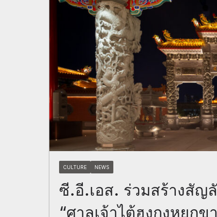
CULTURE
NEWS
ซี.อี.เอส. ร่วมสร้างสั
“ศาลเจ้าไต้ฮงกงหยกขา