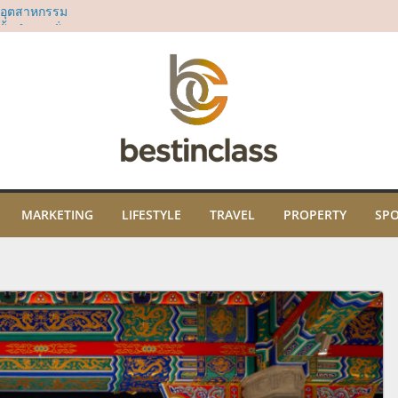
มอุตสาหกรรม
ั้นนำจากทั่ว
Soft Power ระดับ
องหอมไทยที่ยิ่ง
ลล์ ชั้น 3 ไอคอน
sia’s 50 Best Bars
rd
ธิคุณ พร้อมเปิด
ปะ และภูมิปัญญา
ม
ในงาน “THE SCENT
MARKETING
LIFESTYLE
TRAVEL
PROPERTY
SP
คมนี้ ณ ไอคอนสยาม
ี่สยาม ทาคาชิมา
น์มินิมอลที่ตอบ