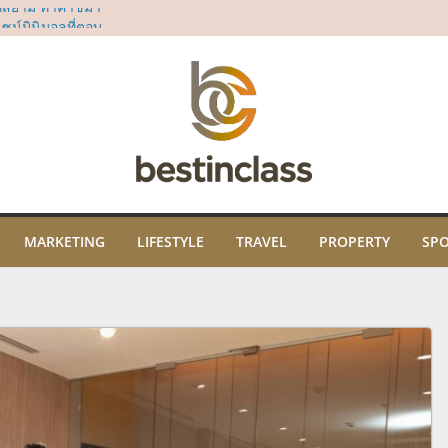
ี่สยาม ทาคาชิมา
น์มินิมอลที่ตอบ
“Dear All Moms”
ม่
sia’s 50 Best Bars
rd
ธิคุณ พร้อมเปิด
ปะ และภูมิปัญญา
ม
ในงาน “THE SCENT
คมนี้ ณ ไอคอนสยาม
MARKETING
LIFESTYLE
TRAVEL
PROPERTY
SP