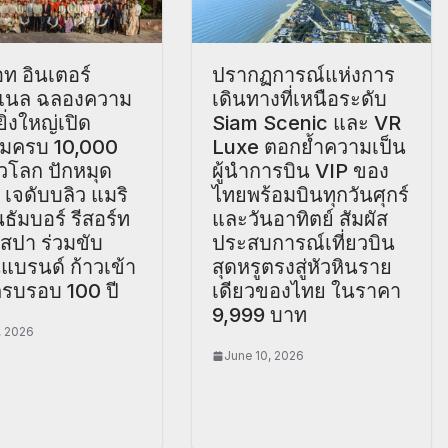
ท อินเตอร์
ปรากฏการณ์แห่งการ
นแนล ฉลองความ
เดินทางที่เหนือระดับ
ยิ่งใหญ่เปิด
Siam Scenic และ VR
มครบ 10,000
Luxe ตอกย้ำความเป็น
ั่วโลก ปักหมุด
ผู้นำการบิน VIP ของ
ว เจดับบลิว แมริ
ไทยพร้อมบินทุกวันศุกร์
ธัมบอร์ รีสอร์ท
และวันอาทิตย์ สัมผัส
สปา ร่วมขับ
ประสบการณ์เที่ยวบิน
นแบรนด์ ก้าวเข้า
สุดหรูตรงสู่หัวหินราย
ครบรอบ 100 ปี
เดียวของไทย ในราคา
9,999 บาท
, 2026
June 10, 2026