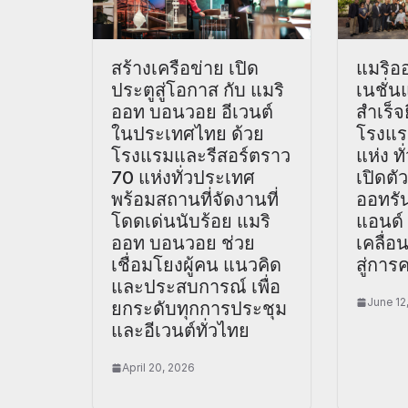
สร้างเครือข่าย เปิด
แมริออ
ประตูสู่โอกาส กับ แมริ
เนชั่
ออท บอนวอย อีเวนต์
สำเร็จ
ในประเทศไทย ด้วย
โรงแร
โรงแรมและรีสอร์ตราว
แห่ง ท
70 แห่งทั่วประเทศ
เปิดตั
พร้อมสถานที่จัดงานที่
ออทรัน
โดดเด่นนับร้อย แมริ
แอนด์ 
ออท บอนวอย ช่วย
เคลื่อ
เชื่อมโยงผู้คน แนวคิด
สู่การ
และประสบการณ์ เพื่อ
June 12
ยกระดับทุกการประชุม
และอีเวนต์ทั่วไทย
April 20, 2026