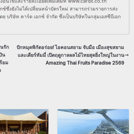
งื่อนไขและรายละเอียดเพิ่มเติมที่ www.cardx.co.th
กซ์ซึ่งยังไม่ได้เปลี่ยนหน้าบัตรใหม่ สามารถร่วมรายการส่ง
ย บริษัท คาร์ด เอกซ์ จำกัด ซึ่งเป็นบริษัทในกลุ่มเอสซีบีเอก
นรัก
ปักหมุดพิกัดอร่อย! ไอคอนสยาม จับมือ เมืองสุขสยาม
ปิน
และเดียร์ทัมมี่ เปิดฤดูกาลผลไม้ไทยสุดยิ่งใหญ่ในงาน
ร้อม
Amazing Thai Fruits Paradise 2569
ง