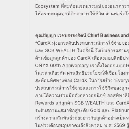
Ecosystem ที่สะท้อนเจตนารมณ์ของธนาคารฯ
ให้ครอบคลุมทุกมิติของการใช้ชีวิต ผ่านพอร์ตโฟ
คุณปัญญา เวชบรรยงรัตน์ Chief Business and C
“CardX มุ่งยกระดับประสบการณ์การใช้จ่ายของลูก
และ SCB WEALTH ในครั้งนี้ จึงเป็นการผสานจ
ด้านข้อมูลลูกค้าของ CardX เพื่อส่งมอบสิทธิ
ONYX 60th Anniversary เราตั้งใจออกแบบประ
ในเวลาเดียวกัน ผ่านสิทธิประโยชน์ที่เชื่อมโยง
สะท้อนทิศทางของ CardX ในการสร้าง ‘Everyda
ประสบการณ์การใช้จ่ายและการใช้ชีวิตของลูกค้
ภายใต้ความร่วมมือดังกล่าวออนิกซ์ ฮอสพิทาลิต
Rewards แก่ลูกค้า SCB WEALTH และ CardX ผ
ระดับสถานะสมาชิกสู่ระดับ Gold และ Platinu
สร้างความสัมพันธ์ระยะยาวกับลูกค้าอย่างเป็น
ในช่วงเดือนพฤษภาคมถึงสิงหาคม พ.ศ. 2569 ผู้ถ