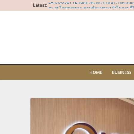
Skip
Latest:
LA COUSETTE เปิดตัวครั้งแรกในประเทศไทยท
to
ยะ ณ ไอคอนสยาม ชวนค้นพบกระเป๋าไนลอนดีไซ
โจทย์ทุกไลฟ์สไตล์
content
สยาม ทาคาชิมายะ ชวนบอกรักแม่ผ่านแคมเปญ 
ช็อปคุ้ม รับของขวัญ พร้อมกิจกรรมสุดอบอุ่นวันแ
บาร์ สาทร ทะยานขึ้นสู่อันดับที่ 17 ในรายชื่อ A
2026 คว้ารางวัล Nikka Highest Climber Awa
ไอคอนสยาม ชวนร่วมน้อมรำลึกในพระมหากรุณา
ประสบการณ์เรียนรู้ความงดงามของผ้าไทย ศิล
ไทย ผ่านกิจกรรมสร้างสรรค์ตลอดเดือนสิงหาค
“อัพ-ภูมิ” ชวนฟิน เตรียมเสิร์ฟโมเมนต์พิเศษ
OF SIAM” ให้แฟนๆ ลุ้น Group Shot 5 สิงหา
HOME
BUSINESS