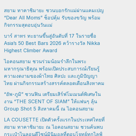
สยาม ทาคาชิมายะ ชวนบอกรักแม่ผ่านแคมเปญ
“Dear All Moms” ช็อปคุ้ม รับของขวัญ พร้อม
กิจกรรมสุดอบอุ่นวันแม่
บาร์ สาทร ทะยานขึ้นสู่อันดับที่ 17 ในรายชื่อ
Asia’s 50 Best Bars 2026 คว้ารางวัล Nikka
Highest Climber Award
ไอคอนสยาม ชวนร่วมน้อมรำลึกในพระ
มหากรุณาธิคุณ พร้อมเปิดประสบการณ์เรียนรู้
ความงดงามของผ้าไทย ศิลปะ และภูมิปัญญา
ไทย ผ่านกิจกรรมสร้างสรรค์ตลอดเดือนสิงหาคม
“อัพ-ภูมิ” ชวนฟิน เตรียมเสิร์ฟโมเมนต์พิเศษใน
งาน “THE SCENT OF SIAM” ให้แฟนๆ ลุ้น
Group Shot 5 สิงหาคมนี้ ณ ไอคอนสยาม
LA COUSETTE เปิดตัวครั้งแรกในประเทศไทยที่
สยาม ทาคาชิมายะ ณ ไอคอนสยาม ชวนค้นพบ
กระเป๋าไนลอนดีไซน์มินิมอลที่ตอบโจทย์ทุกไลฟ์