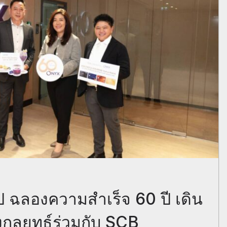
ุ๊ป ฉลองความสำเร็จ 60 ปี เดิน
งกลยุทธ์ร่วมกับ SCB