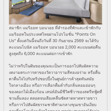
สมาชิก แมริออท บอนวอย ที่สำรองที่พักและเข้าพักกับ
แมริออทในประเทศไทยผ่านโปรโมชั่น “Points On
Us” ตั้งแต่วันนี้จนถึงวันที่ 30 กันยายน 2569 จะได้รับ
คะแนนโบนัส แมริออท บอนวอย 2,000 คะแนนต่อคืน
สูงสุดถึง 6,000 คะแนนต่อการเข้าพัก
ไม่ว่าทริปในฝันของคุณจะเป็นการออกไปสัมผัสความ
งดงามตระการตาของวัดวาอารามสีทองอร่าม หรือตื่น
ตาตื่นใจไปกับทริปชอปปิ้งในศูนย์การค้าสุดทันสมัย
ใจกลางเมือง หรือการเลือกดื่มด่ำกับกลิ่นหอมอ่อนๆ
ของดอกไม้เมืองร้อน เสน่ห์อันมีชีวิตชีวาของสตรีทฟู้ดที่
ชวนลิ้มลอง ตลอดจนเสียงคลื่นซัดสาดหาดทรายขาว
หรือการไปสัมผัสธรรมชาติท่ามกลางขุนเขาอันเงียบ
สงบที่ถูกโอบล้อมด้วยไอหมอก ทุกประสบการณ์อันน่า